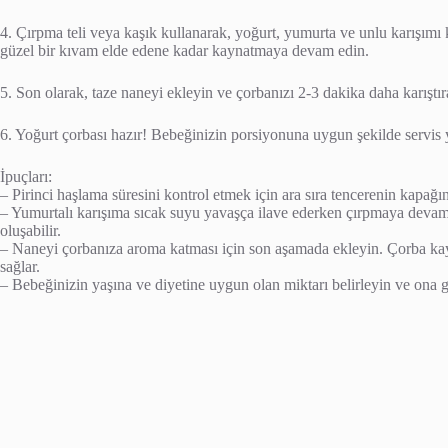
4. Çırpma teli veya kaşık kullanarak, yoğurt, yumurta ve unlu karışımı k
güzel bir kıvam elde edene kadar kaynatmaya devam edin.
5. Son olarak, taze naneyi ekleyin ve çorbanızı 2-3 dakika daha karıştır
6. Yoğurt çorbası hazır! Bebeğinizin porsiyonuna uygun şekilde servis y
İpuçları:
– Pirinci haşlama süresini kontrol etmek için ara sıra tencerenin kapağın
– Yumurtalı karışıma sıcak suyu yavaşça ilave ederken çırpmaya devam 
oluşabilir.
– Naneyi çorbanıza aroma katması için son aşamada ekleyin. Çorba kay
sağlar.
– Bebeğinizin yaşına ve diyetine uygun olan miktarı belirleyin ve ona g