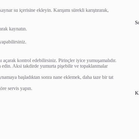
aynar su içerisine ekleyin. Karışımı sürekli karıştırarak,
S
arak kaynatın.
apabilirsiniz.
ı açarak kontrol edebilirsiniz. Pirinçler iyice yumuşamalıdır.
edin. Aksi takdirde yumurta pişebilir ve topaklanmalar
namaya başladıktan sonra nane eklemek, daha taze bir tat
öre servis yapın.
Ka