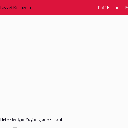
Skip
to
Lezzet Rehberim
Tarif Kitabı
M
content
Bebekler İçin Yoğurt Çorbası Tarifi