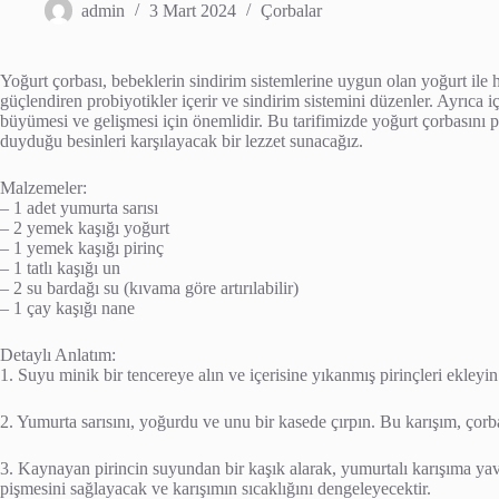
admin
3 Mart 2024
Çorbalar
Yoğurt çorbası, bebeklerin sindirim sistemlerine uygun olan yoğurt ile h
güçlendiren probiyotikler içerir ve sindirim sistemini düzenler. Ayrıca 
büyümesi ve gelişmesi için önemlidir. Bu tarifimizde yoğurt çorbasını pi
duyduğu besinleri karşılayacak bir lezzet sunacağız.
Malzemeler:
– 1 adet yumurta sarısı
– 2 yemek kaşığı yoğurt
– 1 yemek kaşığı pirinç
– 1 tatlı kaşığı un
– 2 su bardağı su (kıvama göre artırılabilir)
– 1 çay kaşığı nane
Detaylı Anlatım:
1. Suyu minik bir tencereye alın ve içerisine yıkanmış pirinçleri ekleyin
2. Yumurta sarısını, yoğurdu ve unu bir kasede çırpın. Bu karışım, çorba
3. Kaynayan pirincin suyundan bir kaşık alarak, yumurtalı karışıma yav
pişmesini sağlayacak ve karışımın sıcaklığını dengeleyecektir.