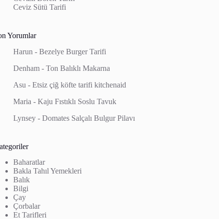
Ceviz Sütü Tarifi
on Yorumlar
Harun
-
Bezelye Burger Tarifi
Denham
-
Ton Balıklı Makarna
Asu
-
Etsiz çiğ köfte tarifi kitchenaid
Maria
-
Kaju Fıstıklı Soslu Tavuk
Lynsey
-
Domates Salçalı Bulgur Pilavı
tegoriler
Baharatlar
Bakla Tahıl Yemekleri
Balık
Bilgi
Çay
Çorbalar
Et Tarifleri