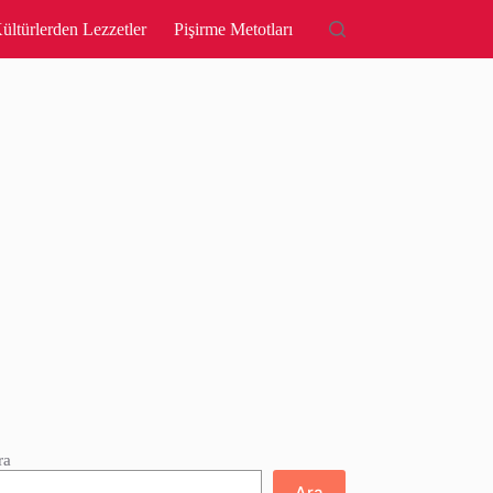
ültürlerden Lezzetler
Pişirme Metotları
ra
Ara