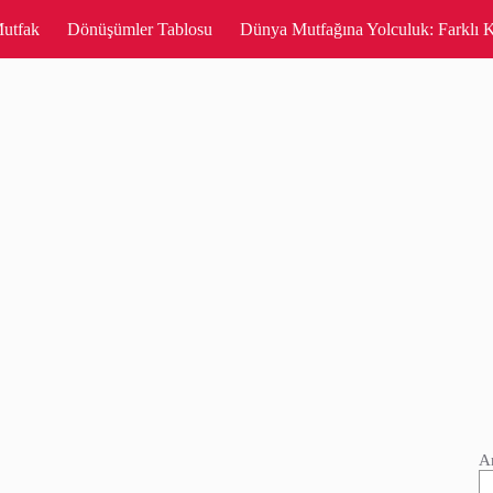
utfak
Dönüşümler Tablosu
Dünya Mutfağına Yolculuk: Farklı K
A