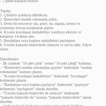
– 1 paket kakaolu bisküvi
Yapılış:
1. Çilekleri ayıklayıp dilimleyin.
2. Bisküvileri mutfak robotunda çekin.
3. Derin bir tencereye süt, şeker, un, nişasta, krema ve
yumurtayı koyup karıştırarak pişirin.
4. Kıvamı koyulaşan muhallebiye vanilyayı ekleyin ve
karıştırın. Ocaktan alın.
5. Bardaklara veya kuplara muhallebiyi paylaştırın.
6. Üzerini kakaolu bisküvilerle süsleyin ve servis edin. Afiyet
olsun.
Düzeltmeler:
– İlk cümlede “10 adet çilek” yerine “10 adet çileği” kullanın.
– “Bisküvileri mutfak robotundan geçirin” ifadesinde “mutfak
robotundan” kısmını çıkarın.
– “Kıvamı koyulaşan muhallebiye” ifadesinde “koyulaşan”
kelimesini çıkarın.
– “Bardaklara veya kuplara paylayın” ifadesinde “paylayın”
kelimesini “paylaştırın” olarak düzeltin.
– “Üzerini kakaolu bisküviler ile süsleyin” ifadesinde
“kakaolu bisküviler ile” kısmını “kakaolu bisküvilerle” olarak
düzeltin.
– “Afiyet olsun” ifadesini parantez içine alarak “(Afiyet