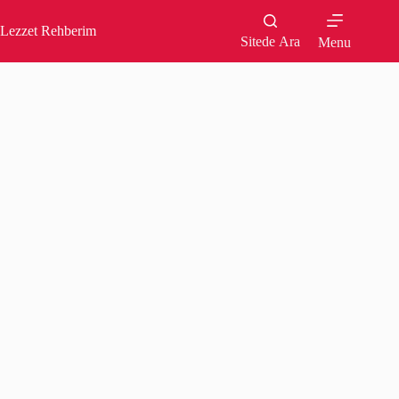
Skip
to
Lezzet Rehberim
content
Sitede Ara
Menu