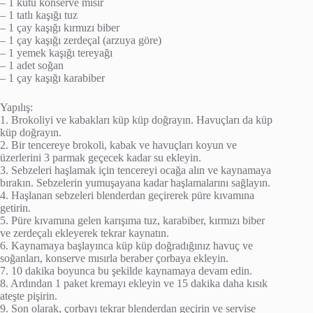
– 1 kutu konserve mısır
– 1 tatlı kaşığı tuz
– 1 çay kaşığı kırmızı biber
– 1 çay kaşığı zerdeçal (arzuya göre)
– 1 yemek kaşığı tereyağı
– 1 adet soğan
– 1 çay kaşığı karabiber
Yapılış:
1. Brokoliyi ve kabakları küp küp doğrayın. Havuçları da küp
küp doğrayın.
2. Bir tencereye brokoli, kabak ve havuçları koyun ve
üzerlerini 3 parmak geçecek kadar su ekleyin.
3. Sebzeleri haşlamak için tencereyi ocağa alın ve kaynamaya
bırakın. Sebzelerin yumuşayana kadar haşlamalarını sağlayın.
4. Haşlanan sebzeleri blenderdan geçirerek püre kıvamına
getirin.
5. Püre kıvamına gelen karışıma tuz, karabiber, kırmızı biber
ve zerdeçalı ekleyerek tekrar kaynatın.
6. Kaynamaya başlayınca küp küp doğradığınız havuç ve
soğanları, konserve mısırla beraber çorbaya ekleyin.
7. 10 dakika boyunca bu şekilde kaynamaya devam edin.
8. Ardından 1 paket kremayı ekleyin ve 15 dakika daha kısık
ateşte pişirin.
9. Son olarak, çorbayı tekrar blenderdan geçirin ve servise