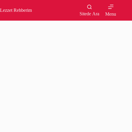
Skip
to
Lezzet Rehberim
content
Sitede Ara
Menu