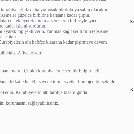
kurabiyeleriniz daha yumuşak bir dokuya sahip olacaktır.
zemeler güzelce birbirine karışana kadar çırpın.
ları da ekleyerek tüm malzemelerin birbiriyle iyice
S
e kadar işlemi sürdürün.
yarak top şekli verin. Yanmaz kağıt serili fırın tepsisine
ılacaktır.
Kurabiyelerin altı hafifçe kızarana kadar pişirmeye devam
ilirsiniz. Afiyet olsun!
anı ayırın. Çünkü kurabiyelerde sert bir bulgur tadi
na dikkat edin. Bu sayede tüm lezzetler homojen bir şekilde
Ka
rol edin. Kurabiyelerin altı hafifçe kızardığında
.
i korumasını sağlayabilirsiniz.