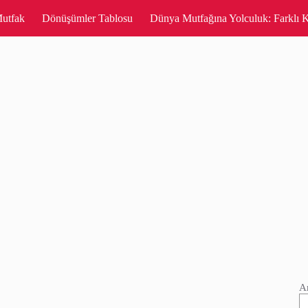
utfak
Dönüşümler Tablosu
Dünya Mutfağına Yolculuk: Farklı K
A