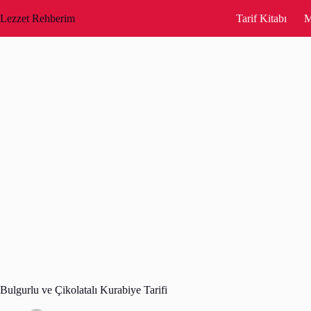
Skip
to
Lezzet Rehberim
Tarif Kitabı
M
content
Bulgurlu ve Çikolatalı Kurabiye Tarifi