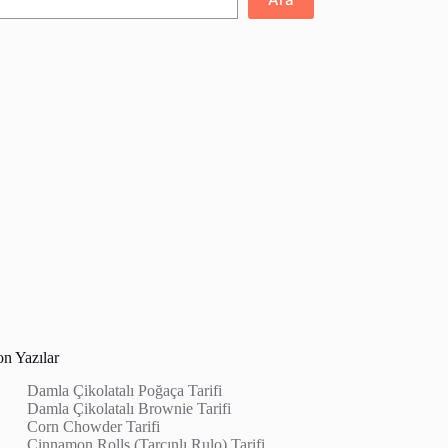
on Yazılar
Damla Çikolatalı Poğaça Tarifi
Damla Çikolatalı Brownie Tarifi
Corn Chowder Tarifi
Cinnamon Rolls (Tarçınlı Rulo) Tarifi