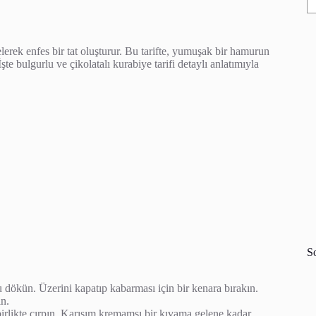
gelerek enfes bir tat oluşturur. Bu tarifte, yumuşak bir hamurun
şte bulgurlu ve çikolatalı kurabiye tarifi detaylı anlatımıyla
S
u dökün. Üzerini kapatıp kabarması için bir kenara bırakın.
n.
 birlikte çırpın. Karışım kremamsı bir kıvama gelene kadar