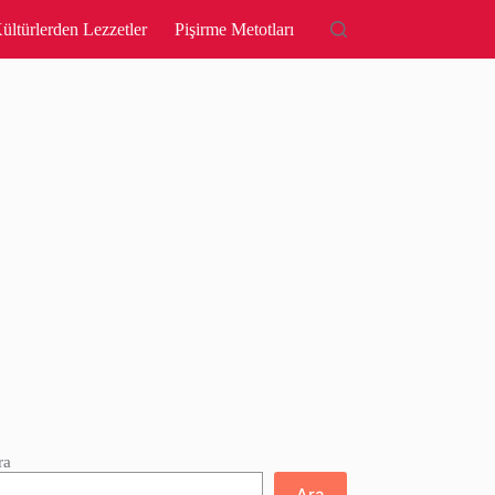
ültürlerden Lezzetler
Pişirme Metotları
ra
Ara