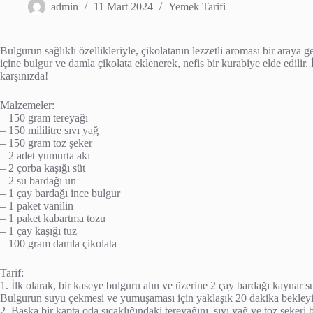
admin
11 Mart 2024
Yemek Tarifi
Bulgurun sağlıklı özellikleriyle, çikolatanın lezzetli aroması bir araya 
içine bulgur ve damla çikolata eklenerek, nefis bir kurabiye elde edilir. İ
karşınızda!
Malzemeler:
– 150 gram tereyağı
– 150 mililitre sıvı yağ
– 150 gram toz şeker
– 2 adet yumurta akı
– 2 çorba kaşığı süt
– 2 su bardağı un
– 1 çay bardağı ince bulgur
– 1 paket vanilin
– 1 paket kabartma tozu
– 1 çay kaşığı tuz
– 100 gram damla çikolata
Tarif:
1. İlk olarak, bir kaseye bulguru alın ve üzerine 2 çay bardağı kaynar s
Bulgurun suyu çekmesi ve yumuşaması için yaklaşık 20 dakika bekleyi
2. Başka bir kapta oda sıcaklığındaki tereyağını, sıvı yağ ve toz şekeri