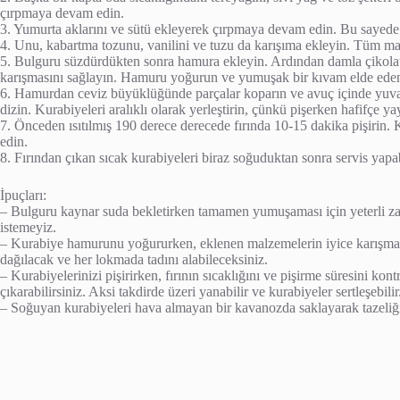
çırpmaya devam edin.
3. Yumurta aklarını ve sütü ekleyerek çırpmaya devam edin. Bu sayede 
4. Unu, kabartma tozunu, vanilini ve tuzu da karışıma ekleyin. Tüm mal
5. Bulguru süzdürdükten sonra hamura ekleyin. Ardından damla çikolata
karışmasını sağlayın. Hamuru yoğurun ve yumuşak bir kıvam elde eden
6. Hamurdan ceviz büyüklüğünde parçalar koparın ve avuç içinde yuvarla
dizin. Kurabiyeleri aralıklı olarak yerleştirin, çünkü pişerken hafifçe yay
7. Önceden ısıtılmış 190 derece derecede fırında 10-15 dakika pişirin. 
edin.
8. Fırından çıkan sıcak kurabiyeleri biraz soğuduktan sonra servis yapab
İpuçları:
– Bulguru kaynar suda bekletirken tamamen yumuşaması için yeterli zam
istemeyiz.
– Kurabiye hamurunu yoğururken, eklenen malzemelerin iyice karışması
dağılacak ve her lokmada tadını alabileceksiniz.
– Kurabiyelerinizi pişirirken, fırının sıcaklığını ve pişirme süresini kont
çıkarabilirsiniz. Aksi takdirde üzeri yanabilir ve kurabiyeler sertleşebilir
– Soğuyan kurabiyeleri hava almayan bir kavanozda saklayarak tazeliğin