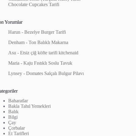
Chocolate Cupcakes Tarifi
on Yorumlar
Harun
-
Bezelye Burger Tarifi
Denham
-
Ton Balıklı Makarna
Asu
-
Etsiz çiğ köfte tarifi kitchenaid
Maria
-
Kaju Fıstıklı Soslu Tavuk
Lynsey
-
Domates Salçalı Bulgur Pilavı
tegoriler
Baharatlar
Bakla Tahıl Yemekleri
Balık
Bilgi
Çay
Çorbalar
Et Tarifleri