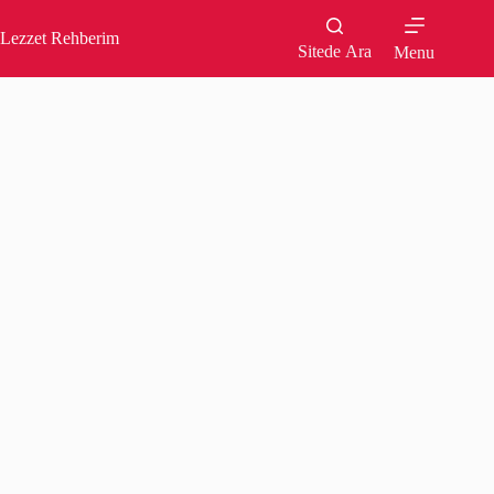
Skip
to
Lezzet Rehberim
content
Sitede Ara
Menu