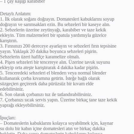
– 1 çay kaşığı karabiber
Detaylı Anlatım:
1. İlk olarak soğanı doğrayın. Domatesleri kabuklarını soyup
doğrayın ve sarımsakları ezin. Bu sebzeleri bir kaseye alın.
2. Sebzelerin üzerine zeytinyağı, karabiber ve taze kekik
ekleyin. Tüm malzemeleri bir spatula yardımıyla güzelce
karıştırın.
3. Fırınınızı 200 dereceye ayarlayın ve sebzeleri fırın tepsisine
yayın. Yaklaşık 20 dakika boyunca sebzeleri pişirin.
Sebzelerin üzeri hafifçe karamelize olmalı.
4. Pişen sebzeleri bir tencereye alın. Üzerine tavuk suyunu
ekleyip orta ateşte karıştırarak 4 dakika kadar pişirin.
5. Tenceredeki sebzeleri el blenderı veya normal blender
kullanarak çorba kıvamına getirin. İsteğe bağlı olarak
süzgeçten geçirerek daha pürüzsüz bir kıvam elde
edebilirsiniz.
6. Son olarak çorbanızı tuz ile tatlandırabilirsiniz.
7. Çorbanızı sıcak servis yapın. Üzerine birkaç tane taze kekik
yaprağı ekleyebilirsiniz.
İpuçları:
– Domateslerin kabuklarını kolayca soyabilmek için, kaynar
su dolu bir kabın içine domatesleri atın ve birkaç dakika
bekletin. Daha sonra domateslerin kabuklarını kolayca