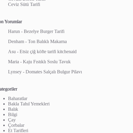
Ceviz Sütü Tarifi
on Yorumlar
Harun
-
Bezelye Burger Tarifi
Denham
-
Ton Balıklı Makarna
Asu
-
Etsiz çiğ köfte tarifi kitchenaid
Maria
-
Kaju Fıstıklı Soslu Tavuk
Lynsey
-
Domates Salçalı Bulgur Pilavı
tegoriler
Baharatlar
Bakla Tahıl Yemekleri
Balık
Bilgi
Çay
Çorbalar
Et Tarifleri