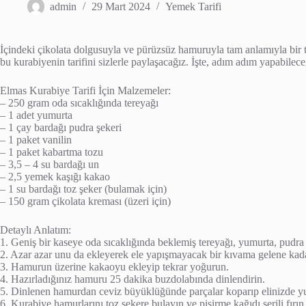
admin
29 Mart 2024
Yemek Tarifi
İçindeki çikolata dolgusuyla ve pürüzsüz hamuruyla tam anlamıyla bir ta
bu kurabiyenin tarifini sizlerle paylaşacağız. İşte, adım adım yapabilece
Elmas Kurabiye Tarifi İçin Malzemeler:
– 250 gram oda sıcaklığında tereyağı
– 1 adet yumurta
– 1 çay bardağı pudra şekeri
– 1 paket vanilin
– 1 paket kabartma tozu
– 3,5 – 4 su bardağı un
– 2,5 yemek kaşığı kakao
– 1 su bardağı toz şeker (bulamak için)
– 150 gram çikolata kreması (üzeri için)
Detaylı Anlatım:
1. Geniş bir kaseye oda sıcaklığında beklemiş tereyağı, yumurta, pudra 
2. Azar azar unu da ekleyerek ele yapışmayacak bir kıvama gelene kad
3. Hamurun üzerine kakaoyu ekleyip tekrar yoğurun.
4. Hazırladığınız hamuru 25 dakika buzdolabında dinlendirin.
5. Dinlenen hamurdan ceviz büyüklüğünde parçalar koparıp elinizde yuv
6. Kurabiye hamurlarını toz şekere bulayın ve pişirme kağıdı serili fırın t