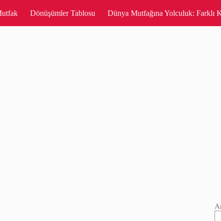
utfak
Dönüşümler Tablosu
Dünya Mutfağına Yolculuk: Farklı K
A