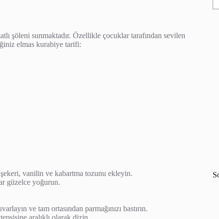
tlı şöleni sunmaktadır. Özellikle çocuklar tarafından sevilen
ğiniz elmas kurabiye tarifi:
şekeri, vanilin ve kabartma tozunu ekleyin.
S
ar güzelce yoğurun.
arlayın ve tam ortasından parmağınızı bastırın.
epsisine aralıklı olarak dizin.