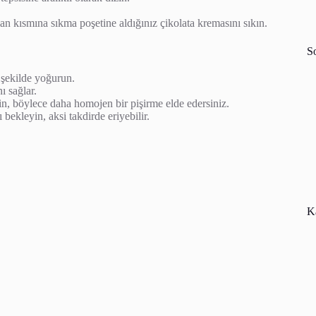
lan kısmına sıkma poşetine aldığınız çikolata kremasını sıkın.
S
 şekilde yoğurun.
 sağlar.
in, böylece daha homojen bir pişirme elde edersiniz.
ekleyin, aksi takdirde eriyebilir.
Ka