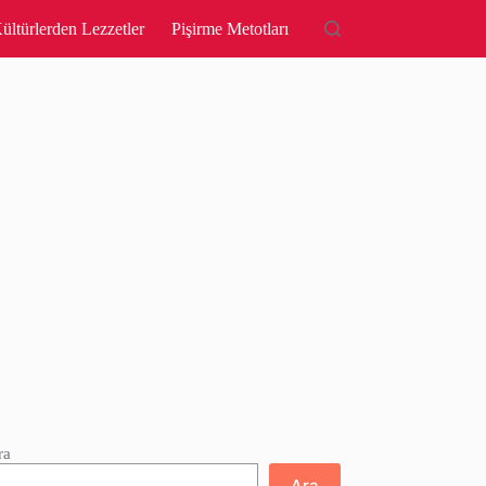
ültürlerden Lezzetler
Pişirme Metotları
ra
Ara