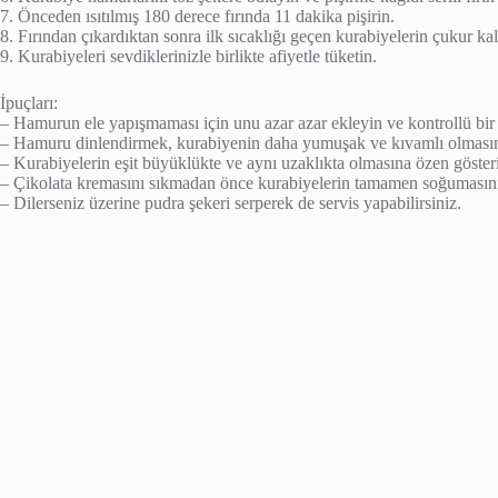
7. Önceden ısıtılmış 180 derece fırında 11 dakika pişirin.
8. Fırından çıkardıktan sonra ilk sıcaklığı geçen kurabiyelerin çukur ka
9. Kurabiyeleri sevdiklerinizle birlikte afiyetle tüketin.
İpuçları:
– Hamurun ele yapışmaması için unu azar azar ekleyin ve kontrollü bir
– Hamuru dinlendirmek, kurabiyenin daha yumuşak ve kıvamlı olmasını
– Kurabiyelerin eşit büyüklükte ve aynı uzaklıkta olmasına özen göster
– Çikolata kremasını sıkmadan önce kurabiyelerin tamamen soğumasını b
– Dilerseniz üzerine pudra şekeri serperek de servis yapabilirsiniz.