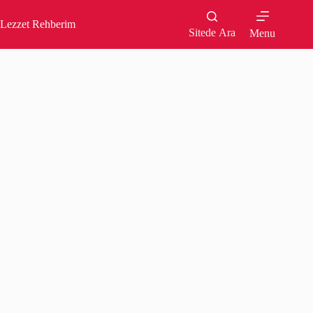
Skip
to
Lezzet Rehberim
content
Sitede Ara
Menu