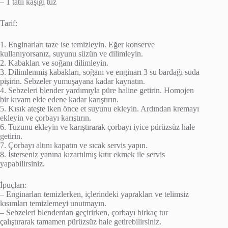
– 1 tatlı kaşığı tuz
Tarif:
1. Enginarları taze ise temizleyin. Eğer konserve
kullanıyorsanız, suyunu süzün ve dilimleyin.
2. Kabakları ve soğanı dilimleyin.
3. Dilimlenmiş kabakları, soğanı ve enginarı 3 su bardağı suda
pişirin. Sebzeler yumuşayana kadar kaynatın.
4. Sebzeleri blender yardımıyla püre haline getirin. Homojen
bir kıvam elde edene kadar karıştırın.
5. Kısık ateşte iken önce et suyunu ekleyin. Ardından kremayı
ekleyin ve çorbayı karıştırın.
6. Tuzunu ekleyin ve karıştırarak çorbayı iyice pürüzsüz hale
getirin.
7. Çorbayı altını kapatın ve sıcak servis yapın.
8. İsterseniz yanına kızartılmış kıtır ekmek ile servis
yapabilirsiniz.
İpuçları:
– Enginarları temizlerken, içlerindeki yaprakları ve telimsiz
kısımları temizlemeyi unutmayın.
– Sebzeleri blenderdan geçirirken, çorbayı birkaç tur
çalıştırarak tamamen pürüzsüz hale getirebilirsiniz.