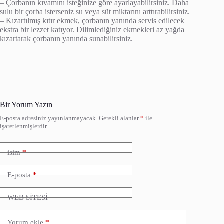
– Çorbanın kıvamını isteğinize göre ayarlayabilirsiniz. Daha
sulu bir çorba isterseniz su veya süt miktarını arttırabilirsiniz.
– Kızartılmış kıtır ekmek, çorbanın yanında servis edilecek
ekstra bir lezzet katıyor. Dilimlediğiniz ekmekleri az yağda
kızartarak çorbanın yanında sunabilirsiniz.
Bir Yorum Yazın
E-posta adresiniz yayınlanmayacak.
Gerekli alanlar
*
ile
işaretlenmişlerdir
isim
*
E-posta
*
WEB SİTESİ
Yorum ekle
*