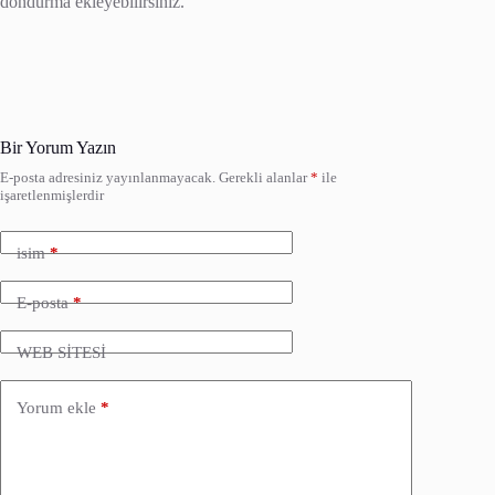
dondurma ekleyebilirsiniz.
Bir Yorum Yazın
E-posta adresiniz yayınlanmayacak.
Gerekli alanlar
*
ile
işaretlenmişlerdir
isim
*
E-posta
*
WEB SİTESİ
Yorum ekle
*