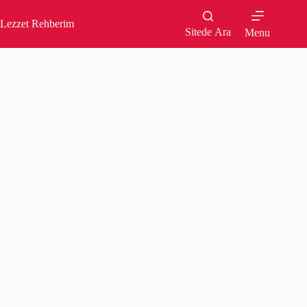
Skip
to
Lezzet Rehberim
content
Sitede Ara
Menu