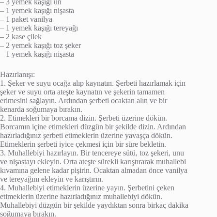
– 3 yemek kaşığı un
– 1 yemek kaşığı nişasta
– 1 paket vanilya
– 1 yemek kaşığı tereyağı
– 2 kase çilek
– 2 yemek kaşığı toz şeker
– 1 yemek kaşığı nişasta
Hazırlanışı:
1. Şeker ve suyu ocağa alıp kaynatın. Şerbeti hazırlamak için
şeker ve suyu orta ateşte kaynatın ve şekerin tamamen
erimesini sağlayın. Ardından şerbeti ocaktan alın ve bir
kenarda soğumaya bırakın.
2. Etimekleri bir borcama dizin. Şerbeti üzerine dökün.
Borcamın içine etimekleri düzgün bir şekilde dizin. Ardından
hazırladığınız şerbeti etimeklerin üzerine yavaşça dökün.
Etimeklerin şerbeti iyice çekmesi için bir süre bekletin.
3. Muhallebiyi hazırlayın. Bir tencereye sütü, toz şekeri, unu
ve nişastayı ekleyin. Orta ateşte sürekli karıştırarak muhallebi
kıvamına gelene kadar pişirin. Ocaktan almadan önce vanilya
ve tereyağını ekleyin ve karıştırın.
4. Muhallebiyi etimeklerin üzerine yayın. Şerbetini çeken
etimeklerin üzerine hazırladığınız muhallebiyi dökün.
Muhallebiyi düzgün bir şekilde yaydıktan sonra birkaç dakika
soğumaya bırakın.