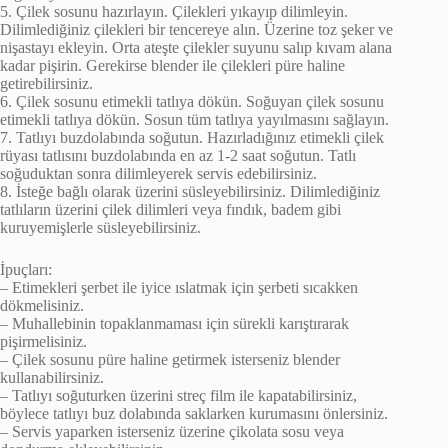
5. Çilek sosunu hazırlayın. Çilekleri yıkayıp dilimleyin.
Dilimlediğiniz çilekleri bir tencereye alın. Üzerine toz şeker ve
nişastayı ekleyin. Orta ateşte çilekler suyunu salıp kıvam alana
kadar pişirin. Gerekirse blender ile çilekleri püre haline
getirebilirsiniz.
6. Çilek sosunu etimekli tatlıya dökün. Soğuyan çilek sosunu
etimekli tatlıya dökün. Sosun tüm tatlıya yayılmasını sağlayın.
7. Tatlıyı buzdolabında soğutun. Hazırladığınız etimekli çilek
rüyası tatlısını buzdolabında en az 1-2 saat soğutun. Tatlı
soğuduktan sonra dilimleyerek servis edebilirsiniz.
8. İsteğe bağlı olarak üzerini süsleyebilirsiniz. Dilimlediğiniz
tatlıların üzerini çilek dilimleri veya fındık, badem gibi
kuruyemişlerle süsleyebilirsiniz.
İpuçları:
– Etimekleri şerbet ile iyice ıslatmak için şerbeti sıcakken
dökmelisiniz.
– Muhallebinin topaklanmaması için sürekli karıştırarak
pişirmelisiniz.
– Çilek sosunu püre haline getirmek isterseniz blender
kullanabilirsiniz.
– Tatlıyı soğuturken üzerini streç film ile kapatabilirsiniz,
böylece tatlıyı buz dolabında saklarken kurumasını önlersiniz.
– Servis yaparken isterseniz üzerine çikolata sosu veya