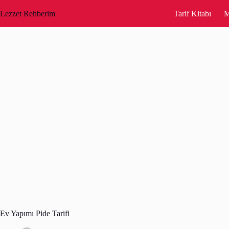
Skip
to
Lezzet Rehberim
Tarif Kitabı
M
content
Ev Yapımı Pide Tarifi