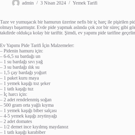
admin
3 Nisan 2024
Yemek Tarifi
Taze ve yumuşacık bir hamurun üzerine nefis bir iç harç ile pişirilen p
olmayı başarmıştır. Evde pide yapmak aslında çok zor bir süreç gibi gö
takdirde oldukça kolay bir tariftir. Şimdi, ev yapımı pide tarifine geçe
Ev Yapımı Pide Tarifi İçin Malzemeler:
– Pidenin hamuru için:
– 6-6,5 su bardağı un
– 1 su bardağı sıvı yağ
– 3 su bardağı ılık su
– 1,5 çay bardağı yoğurt
– 1 paket kuru maya
– 1 yemek kaşığı toz şeker
– 1 tatlı kaşığı tuz
– İç harcı için:
– 2 adet rendelenmiş soğan
– 500 gram orta yağlı kıyma
– 1 yemek kaşığı biber salçası
– 4-5 yemek kaşığı zeytinyağı
– 2 adet domates
– 1/2 demet ince kıyılmış maydanoz
– 1 tatlı kaşığı karabiber