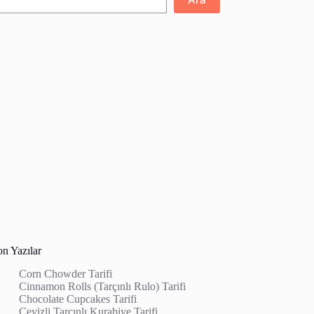
on Yazılar
Corn Chowder Tarifi
Cinnamon Rolls (Tarçınlı Rulo) Tarifi
Chocolate Cupcakes Tarifi
Cevizli Tarçınlı Kurabiye Tarifi