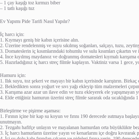
– 1 çay kaşığı toz kırmızı biber
– 1 tatlı kaşığı tuz
Ev Yapımı Pide Tarifi Nasıl Yapılır?
İç harcı için:
1. Kıymayı geniş bir kabın içerisine alın.
2. Üzerine rendelenmiş ve suyu sıkılmış soğanları, salçayı, tuzu, zeyti
3. Domateslerin iç kısımlarındaki tohumlu ve sulu kısımları çıkartın ve 
4. İnce kıyılmış maydanoz ve doğranmış domatesleri kıymalı karışıma ekl
5. Hazırladığınız iç harcı streç filmle kaplayın. Vaktiniz varsa 1 gece,
Hamuru için:
1. Ilık suyu, toz şekeri ve mayayı bir kabın içerisinde karıştırın. Birkaç
2. Bekledikten sonra yoğurt ve sıvı yağı ekleyip tüm malzemeleri çırpın
3. Karışıma azar azar un ilave edin ve tuzu ekleyerek ele yapışmayan 
4. Elde ettiğiniz hamurun üzerini streç filmle sararak oda sıcaklığında
Birleştirme ve pişirme aşaması:
1. Fırının içine bir kap su koyun ve fırını 190 derecede ısıtmaya başla
unutmayın.
2. Tezgahı hafifçe unlayın ve mayalanan hamurdan orta büyüklükte bezel
3. İç harcı hamurların üzerine yayın ve kenarlarını içe doğru kıvırarak pide
4. İçi su dolu kabı fırından çıkarın ve pideleri fırına verin. 190 derecede