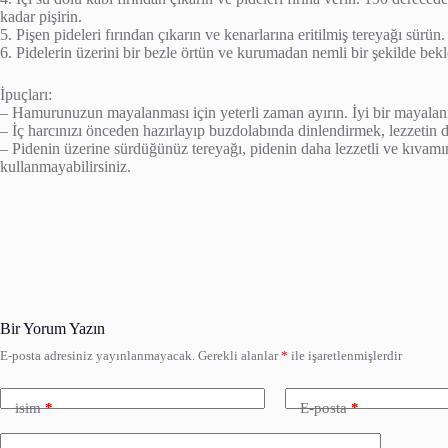
kadar pişirin.
5. Pişen pideleri fırından çıkarın ve kenarlarına eritilmiş tereyağı sürün.
6. Pidelerin üzerini bir bezle örtün ve kurumadan nemli bir şekilde bekl
İpuçları:
– Hamurunuzun mayalanması için yeterli zaman ayırın. İyi bir mayalanm
– İç harcınızı önceden hazırlayıp buzdolabında dinlendirmek, lezzetin d
– Pidenin üzerine sürdüğünüz tereyağı, pidenin daha lezzetli ve kıvamın
kullanmayabilirsiniz.
Bir Yorum Yazın
E-posta adresiniz yayınlanmayacak.
Gerekli alanlar
*
ile işaretlenmişlerdir
isim
*
E-posta
*