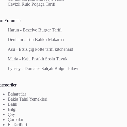
Cevizli Rulo Poğaça Tarifi
on Yorumlar
Harun
-
Bezelye Burger Tarifi
Denham
-
Ton Balıklı Makarna
Asu
-
Etsiz çiğ köfte tarifi kitchenaid
Maria
-
Kaju Fıstıklı Soslu Tavuk
Lynsey
-
Domates Salçalı Bulgur Pilavı
tegoriler
Baharatlar
Bakla Tahıl Yemekleri
Balık
Bilgi
Çay
Çorbalar
Et Tarifleri