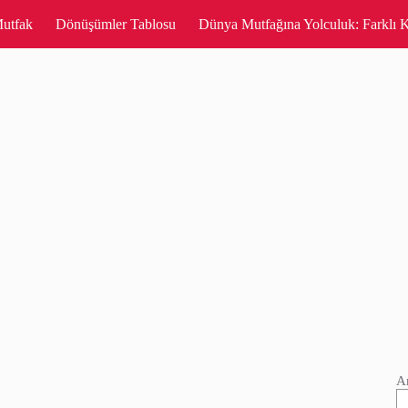
utfak
Dönüşümler Tablosu
Dünya Mutfağına Yolculuk: Farklı K
A