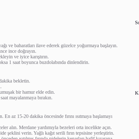
S
nyağı ve baharatları ilave ederek güzelce yoğurmaya başlayın.
ince ince doğrayın.
eyin ve iyice karıştırın.
 yoksa 1 saat boyunca buzdolabında dinlendirin.
 dakika bekletin.
.
yumuşak bir hamur elde edin.
Ka
 1 saat mayalanmaya bırakın.
yın. En az 15-20 dakika öncesinde fırını ısıtmaya başlamayı
er alın. Merdane yardımıyla bezeleri orta incelikte açın.
 şeklini verin. Yağlı kağıt serili fırın tepsisine yerleştirin.
 önceden ısıtılmış fırında pidelerin kenarları hafif kızarana