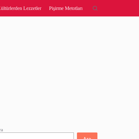
ültürlerden Lezzetler
Pişirme Metotları
ra
Ara