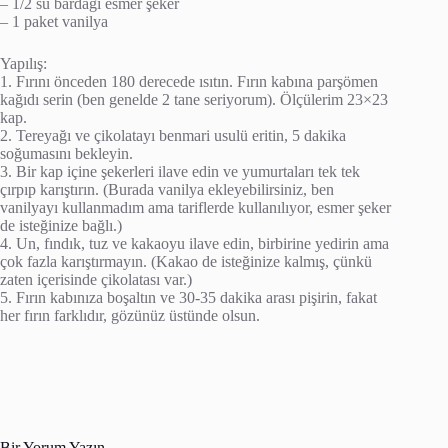
– 1/2 su bardağı esmer şeker
– 1 paket vanilya
Yapılış:
1. Fırını önceden 180 derecede ısıtın. Fırın kabına parşömen
kağıdı serin (ben genelde 2 tane seriyorum). Ölçülerim 23×23
kap.
2. Tereyağı ve çikolatayı benmari usulü eritin, 5 dakika
soğumasını bekleyin.
3. Bir kap içine şekerleri ilave edin ve yumurtaları tek tek
çırpıp karıştırın. (Burada vanilya ekleyebilirsiniz, ben
vanilyayı kullanmadım ama tariflerde kullanılıyor, esmer şeker
de isteğinize bağlı.)
4. Un, fındık, tuz ve kakaoyu ilave edin, birbirine yedirin ama
çok fazla karıştırmayın. (Kakao de isteğinize kalmış, çünkü
zaten içerisinde çikolatası var.)
5. Fırın kabınıza boşaltın ve 30-35 dakika arası pişirin, fakat
her fırın farklıdır, gözünüz üstünde olsun.
Bir Yorum Yazın