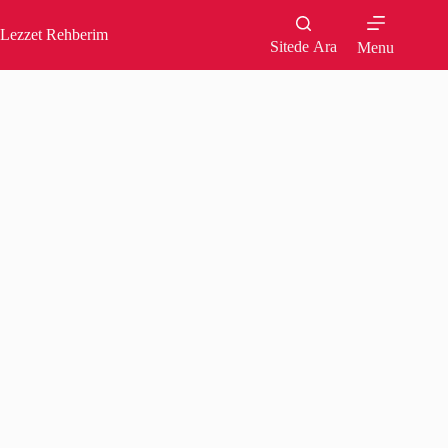
Skip
to
Lezzet Rehberim
content
Sitede Ara
Menu