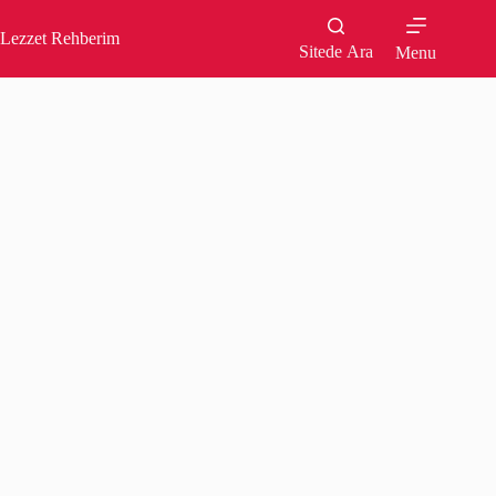
Skip
to
Lezzet Rehberim
content
Sitede Ara
Menu