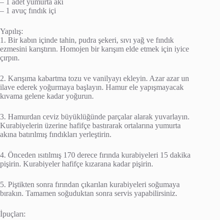
– 1 adet yumurta akı
– 1 avuç fındık içi
Yapılış:
1. Bir kabın içinde tahin, pudra şekeri, sıvı yağ ve fındık
ezmesini karıştırın. Homojen bir karışım elde etmek için iyice
çırpın.
2. Karışıma kabartma tozu ve vanilyayı ekleyin. Azar azar un
ilave ederek yoğurmaya başlayın. Hamur ele yapışmayacak
kıvama gelene kadar yoğurun.
3. Hamurdan ceviz büyüklüğünde parçalar alarak yuvarlayın.
Kurabiyelerin üzerine hafifçe bastırarak ortalarına yumurta
akına batırılmış fındıkları yerleştirin.
4. Önceden ısıtılmış 170 derece fırında kurabiyeleri 15 dakika
pişirin. Kurabiyeler hafifçe kızarana kadar pişirin.
5. Piştikten sonra fırından çıkarılan kurabiyeleri soğumaya
bırakın. Tamamen soğuduktan sonra servis yapabilirsiniz.
İpuçları: