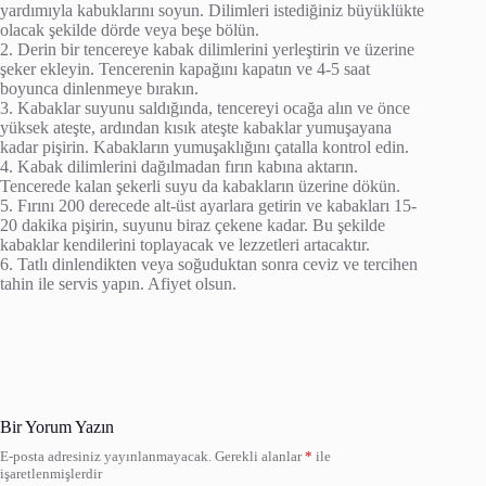
yardımıyla kabuklarını soyun. Dilimleri istediğiniz büyüklükte
olacak şekilde dörde veya beşe bölün.
2. Derin bir tencereye kabak dilimlerini yerleştirin ve üzerine
şeker ekleyin. Tencerenin kapağını kapatın ve 4-5 saat
boyunca dinlenmeye bırakın.
3. Kabaklar suyunu saldığında, tencereyi ocağa alın ve önce
yüksek ateşte, ardından kısık ateşte kabaklar yumuşayana
kadar pişirin. Kabakların yumuşaklığını çatalla kontrol edin.
4. Kabak dilimlerini dağılmadan fırın kabına aktarın.
Tencerede kalan şekerli suyu da kabakların üzerine dökün.
5. Fırını 200 derecede alt-üst ayarlara getirin ve kabakları 15-
20 dakika pişirin, suyunu biraz çekene kadar. Bu şekilde
kabaklar kendilerini toplayacak ve lezzetleri artacaktır.
6. Tatlı dinlendikten veya soğuduktan sonra ceviz ve tercihen
tahin ile servis yapın. Afiyet olsun.
Bir Yorum Yazın
E-posta adresiniz yayınlanmayacak.
Gerekli alanlar
*
ile
işaretlenmişlerdir