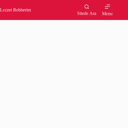
Skip
to
Lezzet Rehberim
content
Sitede Ara
Menu