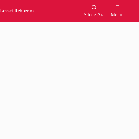
Skip
to
Lezzet Rehberim
content
Sitede Ara
Menu