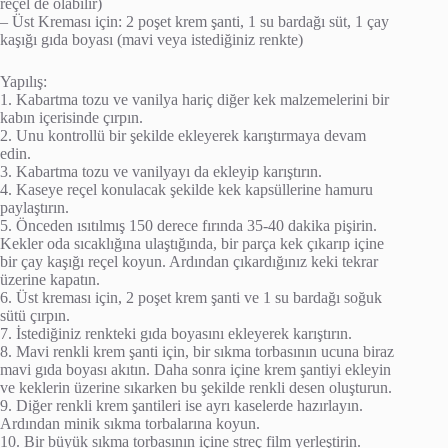
reçel de olabilir)
– Üst Kreması için: 2 poşet krem şanti, 1 su bardağı süt, 1 çay
kaşığı gıda boyası (mavi veya istediğiniz renkte)
Yapılış:
1. Kabartma tozu ve vanilya hariç diğer kek malzemelerini bir
kabın içerisinde çırpın.
2. Unu kontrollü bir şekilde ekleyerek karıştırmaya devam
edin.
3. Kabartma tozu ve vanilyayı da ekleyip karıştırın.
4. Kaseye reçel konulacak şekilde kek kapsüllerine hamuru
paylaştırın.
5. Önceden ısıtılmış 150 derece fırında 35-40 dakika pişirin.
Kekler oda sıcaklığına ulaştığında, bir parça kek çıkarıp içine
bir çay kaşığı reçel koyun. Ardından çıkardığınız keki tekrar
üzerine kapatın.
6. Üst kreması için, 2 poşet krem şanti ve 1 su bardağı soğuk
sütü çırpın.
7. İstediğiniz renkteki gıda boyasını ekleyerek karıştırın.
8. Mavi renkli krem şanti için, bir sıkma torbasının ucuna biraz
mavi gıda boyası akıtın. Daha sonra içine krem şantiyi ekleyin
ve keklerin üzerine sıkarken bu şekilde renkli desen oluşturun.
9. Diğer renkli krem şantileri ise ayrı kaselerde hazırlayın.
Ardından minik sıkma torbalarına koyun.
10. Bir büyük sıkma torbasının içine streç film yerleştirin.