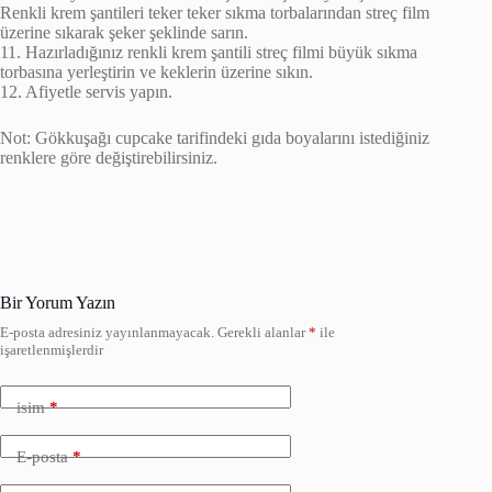
Renkli krem şantileri teker teker sıkma torbalarından streç film
üzerine sıkarak şeker şeklinde sarın.
11. Hazırladığınız renkli krem şantili streç filmi büyük sıkma
torbasına yerleştirin ve keklerin üzerine sıkın.
12. Afiyetle servis yapın.
Not: Gökkuşağı cupcake tarifindeki gıda boyalarını istediğiniz
renklere göre değiştirebilirsiniz.
Bir Yorum Yazın
E-posta adresiniz yayınlanmayacak.
Gerekli alanlar
*
ile
işaretlenmişlerdir
isim
*
E-posta
*