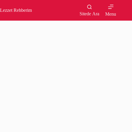
Skip
to
Lezzet Rehberim
content
Sitede Ara
Menu