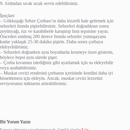
9. Ardından sıcak sıcak servis edebilirsiniz.
İpuçları:
– Gökkuşağı Sebze Çorbası’nı daha lezzetli hale getirmek için
sebzeleri fırında pişirebilirsiniz. Sebzeleri doğradıktan sonra
zeytinyağı, tuz ve karabiberle karıştırıp fırın tepsisine yayın.
Önceden ısıtılmış 200 derece fırında sebzeler yumuşayana
kadar yaklaşık 25-30 dakika pişirin. Daha sonra çorbaya
ekleyebilirsiniz.
– Sebzeleri doğrarken aynı boyutlarda kesmeye özen gösterin,
böylece hepsi aynı sürede pişer.
– Çorba kıvamını istediğiniz gibi ayarlamak için su ekleyebilir
veya azaltabilirsiniz.
– Muskat cevizi rendesini çorbanın içerisinde kendini daha iyi
hissettirmesi için ekleyin. Ancak, muskat cevizi lezzetini
seviyorsanız miktarını artırabilirsiniz.
Bir Yorum Yazın
E-posta adresiniz yayınlanmayacak.
Gerekli alanlar
*
ile