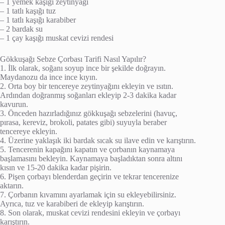
– 1 yemek kaşığı zeytinyağı
– 1 tatlı kaşığı tuz
– 1 tatlı kaşığı karabiber
– 2 bardak su
– 1 çay kaşığı muskat cevizi rendesi
Gökkuşağı Sebze Çorbası Tarifi Nasıl Yapılır?
1. İlk olarak, soğanı soyup ince bir şekilde doğrayın.
Maydanozu da ince ince kıyın.
2. Orta boy bir tencereye zeytinyağını ekleyin ve ısıtın.
Ardından doğranmış soğanları ekleyip 2-3 dakika kadar
kavurun.
3. Önceden hazırladığınız gökkuşağı sebzelerini (havuç,
pırasa, kereviz, brokoli, patates gibi) suyuyla beraber
tencereye ekleyin.
4. Üzerine yaklaşık iki bardak sıcak su ilave edin ve karıştırın.
5. Tencerenin kapağını kapatın ve çorbanın kaynamaya
başlamasını bekleyin. Kaynamaya başladıktan sonra altını
kısın ve 15-20 dakika kadar pişirin.
6. Pişen çorbayı blenderdan geçirin ve tekrar tencerenize
aktarın.
7. Çorbanın kıvamını ayarlamak için su ekleyebilirsiniz.
Ayrıca, tuz ve karabiberi de ekleyip karıştırın.
8. Son olarak, muskat cevizi rendesini ekleyin ve çorbayı
karıştırın.