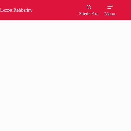
Skip
to
Lezzet Rehberim
content
Sitede Ara
Menu