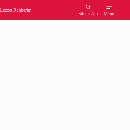
Skip
to
Lezzet Rehberim
content
Sitede Ara
Menu