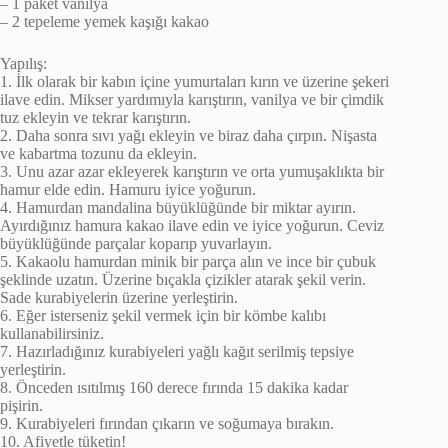
– 1 paket vanilya
– 2 tepeleme yemek kaşığı kakao
Yapılış:
1. İlk olarak bir kabın içine yumurtaları kırın ve üzerine şekeri
ilave edin. Mikser yardımıyla karıştırın, vanilya ve bir çimdik
tuz ekleyin ve tekrar karıştırın.
2. Daha sonra sıvı yağı ekleyin ve biraz daha çırpın. Nişasta
ve kabartma tozunu da ekleyin.
3. Unu azar azar ekleyerek karıştırın ve orta yumuşaklıkta bir
hamur elde edin. Hamuru iyice yoğurun.
4. Hamurdan mandalina büyüklüğünde bir miktar ayırın.
Ayırdığınız hamura kakao ilave edin ve iyice yoğurun. Ceviz
büyüklüğünde parçalar koparıp yuvarlayın.
5. Kakaolu hamurdan minik bir parça alın ve ince bir çubuk
şeklinde uzatın. Üzerine bıçakla çizikler atarak şekil verin.
Sade kurabiyelerin üzerine yerleştirin.
6. Eğer isterseniz şekil vermek için bir kömbe kalıbı
kullanabilirsiniz.
7. Hazırladığınız kurabiyeleri yağlı kağıt serilmiş tepsiye
yerleştirin.
8. Önceden ısıtılmış 160 derece fırında 15 dakika kadar
pişirin.
9. Kurabiyeleri fırından çıkarın ve soğumaya bırakın.
10. Afiyetle tüketin!