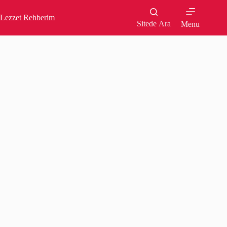
Skip
to
Lezzet Rehberim
content
Sitede Ara
Menu