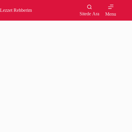
Skip
to
Lezzet Rehberim
content
Sitede Ara
Menu