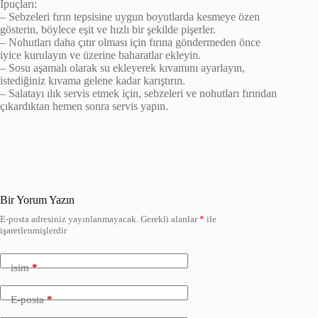
İpuçları:
– Sebzeleri fırın tepsisine uygun boyutlarda kesmeye özen
gösterin, böylece eşit ve hızlı bir şekilde pişerler.
– Nohutları daha çıtır olması için fırına göndermeden önce
iyice kurulayın ve üzerine baharatlar ekleyin.
– Sosu aşamalı olarak su ekleyerek kıvamını ayarlayın,
istediğiniz kıvama gelene kadar karıştırın.
– Salatayı ılık servis etmek için, sebzeleri ve nohutları fırından
çıkardıktan hemen sonra servis yapın.
Bir Yorum Yazın
E-posta adresiniz yayınlanmayacak.
Gerekli alanlar
*
ile
işaretlenmişlerdir
isim
*
E-posta
*