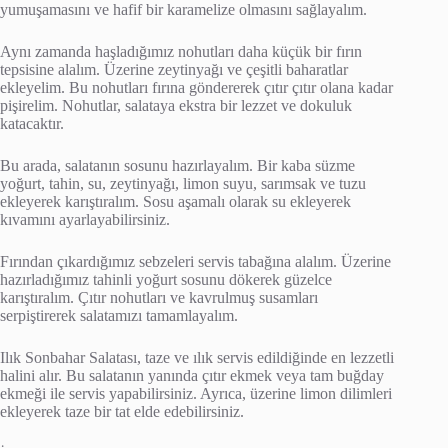
yumuşamasını ve hafif bir karamelize olmasını sağlayalım.
Aynı zamanda haşladığımız nohutları daha küçük bir fırın
tepsisine alalım. Üzerine zeytinyağı ve çeşitli baharatlar
ekleyelim. Bu nohutları fırına göndererek çıtır çıtır olana kadar
pişirelim. Nohutlar, salataya ekstra bir lezzet ve dokuluk
katacaktır.
Bu arada, salatanın sosunu hazırlayalım. Bir kaba süzme
yoğurt, tahin, su, zeytinyağı, limon suyu, sarımsak ve tuzu
ekleyerek karıştıralım. Sosu aşamalı olarak su ekleyerek
kıvamını ayarlayabilirsiniz.
Fırından çıkardığımız sebzeleri servis tabağına alalım. Üzerine
hazırladığımız tahinli yoğurt sosunu dökerek güzelce
karıştıralım. Çıtır nohutları ve kavrulmuş susamları
serpiştirerek salatamızı tamamlayalım.
Ilık Sonbahar Salatası, taze ve ılık servis edildiğinde en lezzetli
halini alır. Bu salatanın yanında çıtır ekmek veya tam buğday
ekmeği ile servis yapabilirsiniz. Ayrıca, üzerine limon dilimleri
ekleyerek taze bir tat elde edebilirsiniz.