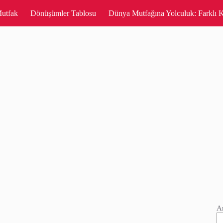
utfak
Dönüşümler Tablosu
Dünya Mutfağına Yolculuk: Farklı K
A