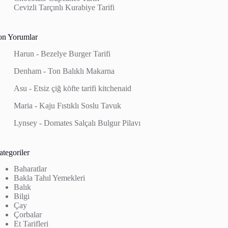
Cevizli Tarçınlı Kurabiye Tarifi
on Yorumlar
Harun
-
Bezelye Burger Tarifi
Denham
-
Ton Balıklı Makarna
Asu
-
Etsiz çiğ köfte tarifi kitchenaid
Maria
-
Kaju Fıstıklı Soslu Tavuk
Lynsey
-
Domates Salçalı Bulgur Pilavı
tegoriler
Baharatlar
Bakla Tahıl Yemekleri
Balık
Bilgi
Çay
Çorbalar
Et Tarifleri