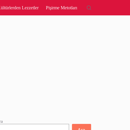
ültürlerden Lezzetler
Pişirme Metotları
ra
Ara