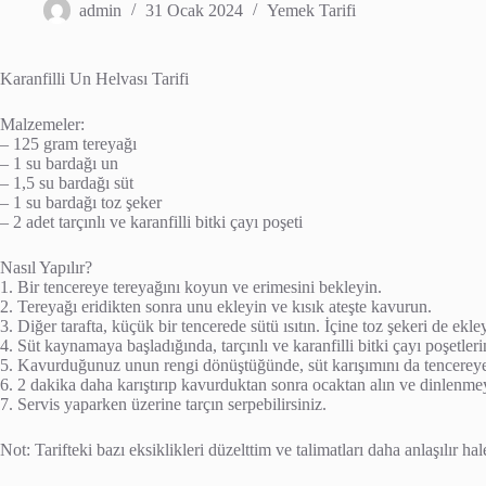
admin
31 Ocak 2024
Yemek Tarifi
Karanfilli Un Helvası Tarifi
Malzemeler:
– 125 gram tereyağı
– 1 su bardağı un
– 1,5 su bardağı süt
– 1 su bardağı toz şeker
– 2 adet tarçınlı ve karanfilli bitki çayı poşeti
Nasıl Yapılır?
1. Bir tencereye tereyağını koyun ve erimesini bekleyin.
2. Tereyağı eridikten sonra unu ekleyin ve kısık ateşte kavurun.
3. Diğer tarafta, küçük bir tencerede sütü ısıtın. İçine toz şekeri de ekle
4. Süt kaynamaya başladığında, tarçınlı ve karanfilli bitki çayı poşetler
5. Kavurduğunuz unun rengi dönüştüğünde, süt karışımını da tencereye
6. 2 dakika daha karıştırıp kavurduktan sonra ocaktan alın ve dinlenme
7. Servis yaparken üzerine tarçın serpebilirsiniz.
Not: Tarifteki bazı eksiklikleri düzelttim ve talimatları daha anlaşılır hal