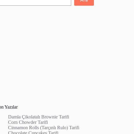
on Yazılar
Damla Çikolatalı Brownie Tarifi
Corn Chowder Tarifi
Cinnamon Rolls (Tarçınlı Rulo) Tarifi
Chocolate Cupcakes Tarifi