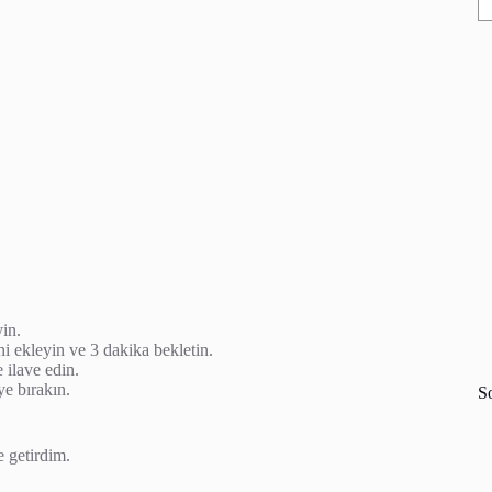
yin.
ini ekleyin ve 3 dakika bekletin.
 ilave edin.
ye bırakın.
S
e getirdim.