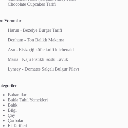
Chocolate Cupcakes Tarifi
on Yorumlar
Harun
-
Bezelye Burger Tarifi
Denham
-
Ton Balıklı Makarna
Asu
-
Etsiz çiğ köfte tarifi kitchenaid
Maria
-
Kaju Fıstıklı Soslu Tavuk
Lynsey
-
Domates Salçalı Bulgur Pilavı
tegoriler
Baharatlar
Bakla Tahıl Yemekleri
Balık
Bilgi
Çay
Çorbalar
Et Tarifleri