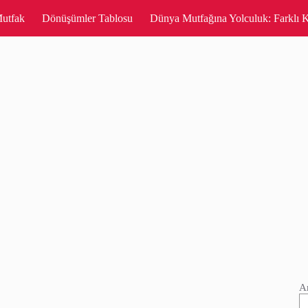
utfak
Dönüşümler Tablosu
Dünya Mutfağına Yolculuk: Farklı K
A