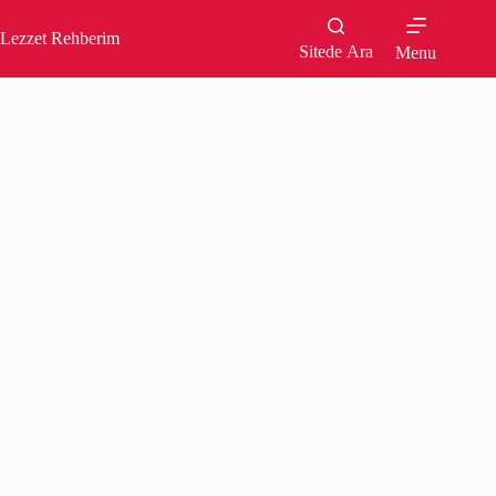
Skip
to
Lezzet Rehberim
content
Sitede Ara
Menu