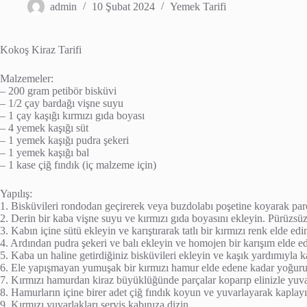
admin
10 Şubat 2024
Yemek Tarifi
Kokoş Kiraz Tarifi
Malzemeler:
– 200 gram petibör bisküvi
– 1/2 çay bardağı vişne suyu
– 1 çay kaşığı kırmızı gıda boyası
– 4 yemek kaşığı süt
– 1 yemek kaşığı pudra şekeri
– 1 yemek kaşığı bal
– 1 kase çiğ fındık (iç malzeme için)
Yapılış:
1. Bisküvileri rondodan geçirerek veya buzdolabı poşetine koyarak parç
2. Derin bir kaba vişne suyu ve kırmızı gıda boyasını ekleyin. Pürüzsüz 
3. Kabın içine sütü ekleyin ve karıştırarak tatlı bir kırmızı renk elde edi
4. Ardından pudra şekeri ve balı ekleyin ve homojen bir karışım elde ed
5. Kaba un haline getirdiğiniz bisküvileri ekleyin ve kaşık yardımıyla ka
6. Ele yapışmayan yumuşak bir kırmızı hamur elde edene kadar yoğuru
7. Kırmızı hamurdan kiraz büyüklüğünde parçalar koparıp elinizle yuvar
8. Hamurların içine birer adet çiğ fındık koyun ve yuvarlayarak kaplayı
9. Kırmızı yuvarlakları servis kabınıza dizin.