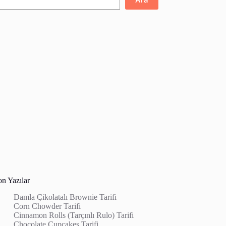
on Yazılar
Damla Çikolatalı Brownie Tarifi
Corn Chowder Tarifi
Cinnamon Rolls (Tarçınlı Rulo) Tarifi
Chocolate Cupcakes Tarifi