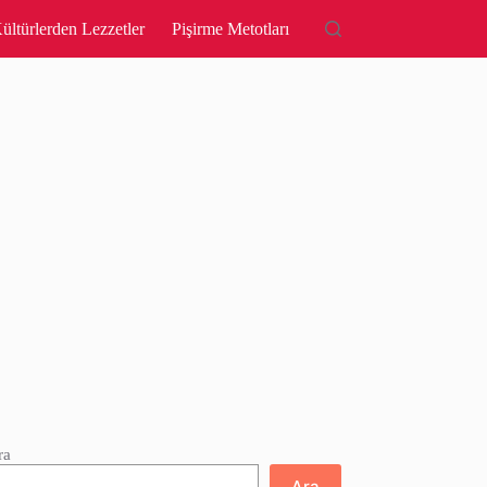
ültürlerden Lezzetler
Pişirme Metotları
ra
Ara