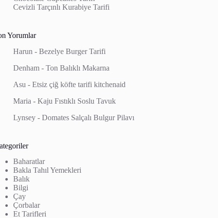
Cevizli Tarçınlı Kurabiye Tarifi
on Yorumlar
Harun
-
Bezelye Burger Tarifi
Denham
-
Ton Balıklı Makarna
Asu
-
Etsiz çiğ köfte tarifi kitchenaid
Maria
-
Kaju Fıstıklı Soslu Tavuk
Lynsey
-
Domates Salçalı Bulgur Pilavı
tegoriler
Baharatlar
Bakla Tahıl Yemekleri
Balık
Bilgi
Çay
Çorbalar
Et Tarifleri