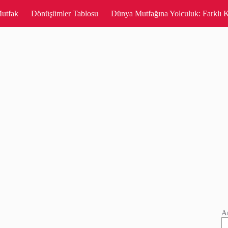
utfak
Dönüşümler Tablosu
Dünya Mutfağına Yolculuk: Farklı K
A