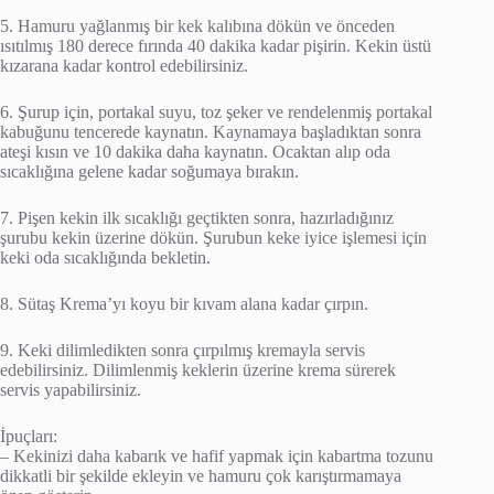
5. Hamuru yağlanmış bir kek kalıbına dökün ve önceden
ısıtılmış 180 derece fırında 40 dakika kadar pişirin. Kekin üstü
kızarana kadar kontrol edebilirsiniz.
6. Şurup için, portakal suyu, toz şeker ve rendelenmiş portakal
kabuğunu tencerede kaynatın. Kaynamaya başladıktan sonra
ateşi kısın ve 10 dakika daha kaynatın. Ocaktan alıp oda
sıcaklığına gelene kadar soğumaya bırakın.
7. Pişen kekin ilk sıcaklığı geçtikten sonra, hazırladığınız
şurubu kekin üzerine dökün. Şurubun keke iyice işlemesi için
keki oda sıcaklığında bekletin.
8. Sütaş Krema’yı koyu bir kıvam alana kadar çırpın.
9. Keki dilimledikten sonra çırpılmış kremayla servis
edebilirsiniz. Dilimlenmiş keklerin üzerine krema sürerek
servis yapabilirsiniz.
İpuçları:
– Kekinizi daha kabarık ve hafif yapmak için kabartma tozunu
dikkatli bir şekilde ekleyin ve hamuru çok karıştırmamaya