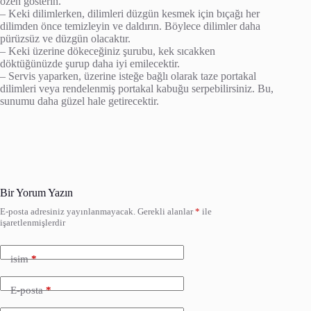
özen gösterin.
– Keki dilimlerken, dilimleri düzgün kesmek için bıçağı her
dilimden önce temizleyin ve daldırın. Böylece dilimler daha
pürüzsüz ve düzgün olacaktır.
– Keki üzerine dökeceğiniz şurubu, kek sıcakken
döktüğünüzde şurup daha iyi emilecektir.
– Servis yaparken, üzerine isteğe bağlı olarak taze portakal
dilimleri veya rendelenmiş portakal kabuğu serpebilirsiniz. Bu,
sunumu daha güzel hale getirecektir.
Bir Yorum Yazın
E-posta adresiniz yayınlanmayacak.
Gerekli alanlar
*
ile
işaretlenmişlerdir
isim
*
E-posta
*