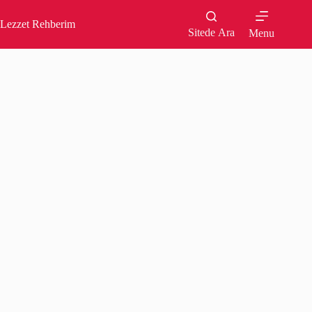
Skip
to
Lezzet Rehberim
content
Sitede Ara
Menu