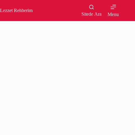
Skip
to
Lezzet Rehberim
content
Sitede Ara
Menu