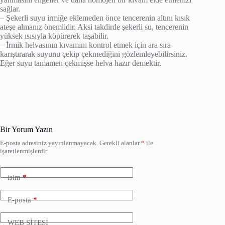
sağlar.
– Şekerli suyu irmiğe eklemeden önce tencerenin altını kısık
ateşe almanız önemlidir. Aksi takdirde şekerli su, tencerenin
yüksek ısısıyla köpürerek taşabilir.
– İrmik helvasının kıvamını kontrol etmek için ara sıra
karıştırarak suyunu çekip çekmediğini gözlemleyebilirsiniz.
Eğer suyu tamamen çekmişse helva hazır demektir.
Bir Yorum Yazın
E-posta adresiniz yayınlanmayacak.
Gerekli alanlar
*
ile
işaretlenmişlerdir
isim
*
E-posta
*
WEB SİTESİ