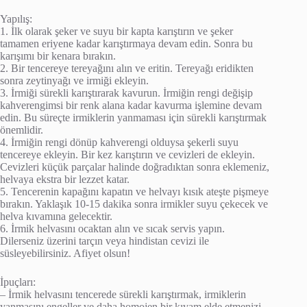
Yapılış:
1. İlk olarak şeker ve suyu bir kapta karıştırın ve şeker
tamamen eriyene kadar karıştırmaya devam edin. Sonra bu
karışımı bir kenara bırakın.
2. Bir tencereye tereyağını alın ve eritin. Tereyağı eridikten
sonra zeytinyağı ve irmiği ekleyin.
3. İrmiği sürekli karıştırarak kavurun. İrmiğin rengi değişip
kahverengimsi bir renk alana kadar kavurma işlemine devam
edin. Bu süreçte irmiklerin yanmaması için sürekli karıştırmak
önemlidir.
4. İrmiğin rengi dönüp kahverengi olduysa şekerli suyu
tencereye ekleyin. Bir kez karıştırın ve cevizleri de ekleyin.
Cevizleri küçük parçalar halinde doğradıktan sonra eklemeniz,
helvaya ekstra bir lezzet katar.
5. Tencerenin kapağını kapatın ve helvayı kısık ateşte pişmeye
bırakın. Yaklaşık 10-15 dakika sonra irmikler suyu çekecek ve
helva kıvamına gelecektir.
6. İrmik helvasını ocaktan alın ve sıcak servis yapın.
Dilerseniz üzerini tarçın veya hindistan cevizi ile
süsleyebilirsiniz. Afiyet olsun!
İpuçları:
– İrmik helvasını tencerede sürekli karıştırmak, irmiklerin
yanmasını engeller ve daha homojen bir kıvam elde etmenizi