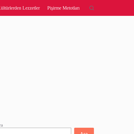
ültürlerden Lezzetler
Pişirme Metotları
ra
Ara