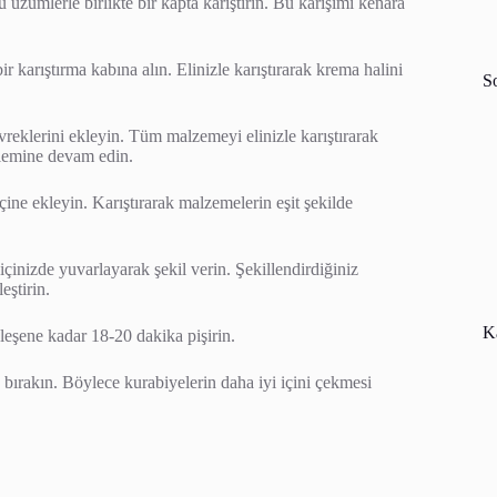
u üzümlerle birlikte bir kapta karıştırın. Bu karışımı kenara
r karıştırma kabına alın. Elinizle karıştırarak krema halini
S
vreklerini ekleyin. Tüm malzemeyi elinizle karıştırarak
lemine devam edin.
çine ekleyin. Karıştırarak malzemelerin eşit şekilde
inizde yuvarlayarak şekil verin. Şekillendirdiğiniz
eştirin.
Ka
eleşene kadar 18-20 dakika pişirin.
 bırakın. Böylece kurabiyelerin daha iyi içini çekmesi