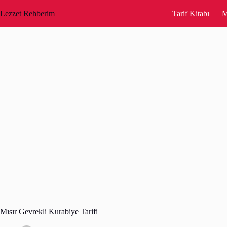
Skip
to
Lezzet Rehberim
Tarif Kitabı
M
content
Mısır Gevrekli Kurabiye Tarifi