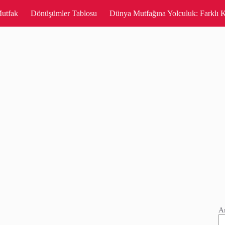
utfak
Dönüşümler Tablosu
Dünya Mutfağına Yolculuk: Farklı K
A