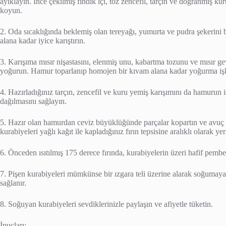
ayıklayın. İnce çekilmiş fındık içi, toz zencefil, tarçın ve doğranmış kur
koyun.
2. Oda sıcaklığında beklemiş olan tereyağı, yumurta ve pudra şekerini bi
alana kadar iyice karıştırın.
3. Karışıma mısır nişastasını, elenmiş unu, kabartma tozunu ve mısır ge
yoğurun. Hamur toparlanıp homojen bir kıvam alana kadar yoğurma iş
4. Hazırladığınız tarçın, zencefil ve kuru yemiş karışımını da hamurun i
dağılmasını sağlayın.
5. Hazır olan hamurdan ceviz büyüklüğünde parçalar kopartın ve avuç iç
kurabiyeleri yağlı kağıt ile kapladığınız fırın tepsisine aralıklı olarak yerl
6. Önceden ısıtılmış 175 derece fırında, kurabiyelerin üzeri hafif pemb
7. Pişen kurabiyeleri mümkünse bir ızgara teli üzerine alarak soğumaya
sağlanır.
8. Soğuyan kurabiyeleri sevdiklerinizle paylaşın ve afiyetle tüketin.
İpuçları: