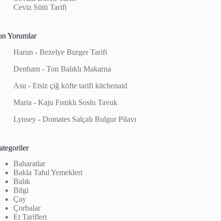
Ceviz Sütü Tarifi
on Yorumlar
Harun
-
Bezelye Burger Tarifi
Denham
-
Ton Balıklı Makarna
Asu
-
Etsiz çiğ köfte tarifi kitchenaid
Maria
-
Kaju Fıstıklı Soslu Tavuk
Lynsey
-
Domates Salçalı Bulgur Pilavı
tegoriler
Baharatlar
Bakla Tahıl Yemekleri
Balık
Bilgi
Çay
Çorbalar
Et Tarifleri