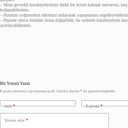
– Mısır gevrekli kurabiyelerinize farklı bir lezzet katmak isterseniz, ta
kullanabilirsiniz.
– Hamuru yoğururken ellerinizi unlayarak yapışmasını engelleyebilirsin
– Pişirme süresi fırından fırına değişebilir, bu nedenle kurabiyelerin ü
ayarlayabilirsiniz.
Bir Yorum Yazın
E-posta adresiniz yayınlanmayacak.
Gerekli alanlar
*
ile işaretlenmişlerdir
isim
*
E-posta
*
Yorum ekle
*