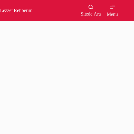
Skip
to
Lezzet Rehberim
content
Sitede Ara
Menu