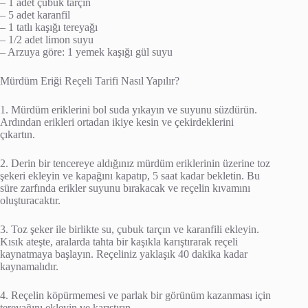
– 1 adet çubuk tarçın
– 5 adet karanfil
– 1 tatlı kaşığı tereyağı
– 1/2 adet limon suyu
– Arzuya göre: 1 yemek kaşığı gül suyu
Mürdüm Eriği Reçeli Tarifi Nasıl Yapılır?
1. Mürdüm eriklerini bol suda yıkayın ve suyunu süzdürün.
Ardından erikleri ortadan ikiye kesin ve çekirdeklerini
çıkartın.
2. Derin bir tencereye aldığınız mürdüm eriklerinin üzerine toz
şekeri ekleyin ve kapağını kapatıp, 5 saat kadar bekletin. Bu
süre zarfında erikler suyunu bırakacak ve reçelin kıvamını
oluşturacaktır.
3. Toz şeker ile birlikte su, çubuk tarçın ve karanfili ekleyin.
Kısık ateşte, aralarda tahta bir kaşıkla karıştırarak reçeli
kaynatmaya başlayın. Reçeliniz yaklaşık 40 dakika kadar
kaynamalıdır.
4. Reçelin köpürmemesi ve parlak bir görünüm kazanması için
tereyağını ekleyin ve karıştırın.