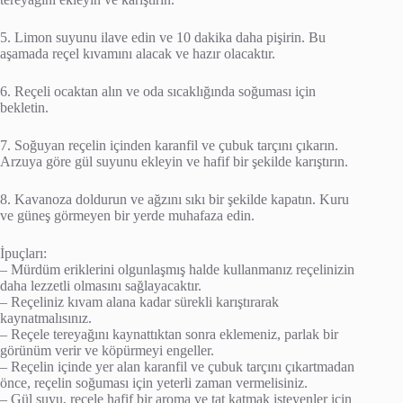
5. Limon suyunu ilave edin ve 10 dakika daha pişirin. Bu
aşamada reçel kıvamını alacak ve hazır olacaktır.
6. Reçeli ocaktan alın ve oda sıcaklığında soğuması için
bekletin.
7. Soğuyan reçelin içinden karanfil ve çubuk tarçını çıkarın.
Arzuya göre gül suyunu ekleyin ve hafif bir şekilde karıştırın.
8. Kavanoza doldurun ve ağzını sıkı bir şekilde kapatın. Kuru
ve güneş görmeyen bir yerde muhafaza edin.
İpuçları:
– Mürdüm eriklerini olgunlaşmış halde kullanmanız reçelinizin
daha lezzetli olmasını sağlayacaktır.
– Reçeliniz kıvam alana kadar sürekli karıştırarak
kaynatmalısınız.
– Reçele tereyağını kaynattıktan sonra eklemeniz, parlak bir
görünüm verir ve köpürmeyi engeller.
– Reçelin içinde yer alan karanfil ve çubuk tarçını çıkartmadan
önce, reçelin soğuması için yeterli zaman vermelisiniz.
– Gül suyu, reçele hafif bir aroma ve tat katmak isteyenler için