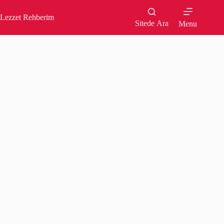
Skip
to
Lezzet Rehberim
content
Sitede Ara
Menu