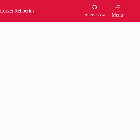
Skip
to
Lezzet Rehberim
content
Sitede Ara
Menu