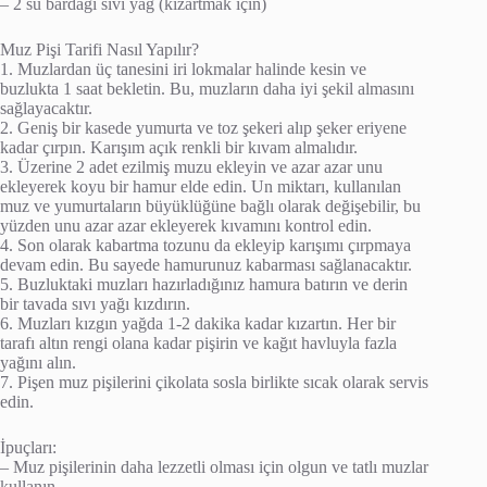
– 2 su bardağı sıvı yağ (kızartmak için)
Muz Pişi Tarifi Nasıl Yapılır?
1. Muzlardan üç tanesini iri lokmalar halinde kesin ve
buzlukta 1 saat bekletin. Bu, muzların daha iyi şekil almasını
sağlayacaktır.
2. Geniş bir kasede yumurta ve toz şekeri alıp şeker eriyene
kadar çırpın. Karışım açık renkli bir kıvam almalıdır.
3. Üzerine 2 adet ezilmiş muzu ekleyin ve azar azar unu
ekleyerek koyu bir hamur elde edin. Un miktarı, kullanılan
muz ve yumurtaların büyüklüğüne bağlı olarak değişebilir, bu
yüzden unu azar azar ekleyerek kıvamını kontrol edin.
4. Son olarak kabartma tozunu da ekleyip karışımı çırpmaya
devam edin. Bu sayede hamurunuz kabarması sağlanacaktır.
5. Buzluktaki muzları hazırladığınız hamura batırın ve derin
bir tavada sıvı yağı kızdırın.
6. Muzları kızgın yağda 1-2 dakika kadar kızartın. Her bir
tarafı altın rengi olana kadar pişirin ve kağıt havluyla fazla
yağını alın.
7. Pişen muz pişilerini çikolata sosla birlikte sıcak olarak servis
edin.
İpuçları:
– Muz pişilerinin daha lezzetli olması için olgun ve tatlı muzlar
kullanın.