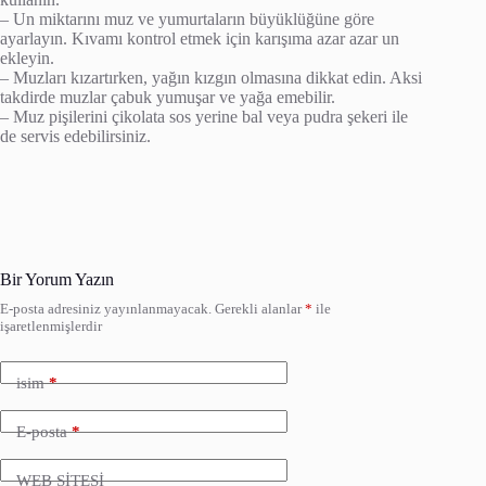
– Un miktarını muz ve yumurtaların büyüklüğüne göre
ayarlayın. Kıvamı kontrol etmek için karışıma azar azar un
ekleyin.
– Muzları kızartırken, yağın kızgın olmasına dikkat edin. Aksi
takdirde muzlar çabuk yumuşar ve yağa emebilir.
– Muz pişilerini çikolata sos yerine bal veya pudra şekeri ile
de servis edebilirsiniz.
Bir Yorum Yazın
E-posta adresiniz yayınlanmayacak.
Gerekli alanlar
*
ile
işaretlenmişlerdir
isim
*
E-posta
*
WEB SİTESİ