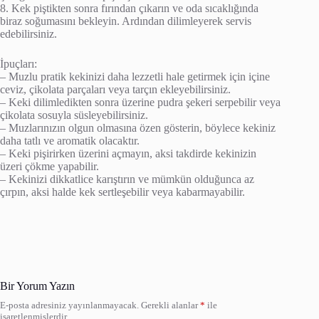
8. Kek piştikten sonra fırından çıkarın ve oda sıcaklığında
biraz soğumasını bekleyin. Ardından dilimleyerek servis
edebilirsiniz.
İpuçları:
– Muzlu pratik kekinizi daha lezzetli hale getirmek için içine
ceviz, çikolata parçaları veya tarçın ekleyebilirsiniz.
– Keki dilimledikten sonra üzerine pudra şekeri serpebilir veya
çikolata sosuyla süsleyebilirsiniz.
– Muzlarınızın olgun olmasına özen gösterin, böylece kekiniz
daha tatlı ve aromatik olacaktır.
– Keki pişirirken üzerini açmayın, aksi takdirde kekinizin
üzeri çökme yapabilir.
– Kekinizi dikkatlice karıştırın ve mümkün olduğunca az
çırpın, aksi halde kek sertleşebilir veya kabarmayabilir.
Bir Yorum Yazın
E-posta adresiniz yayınlanmayacak.
Gerekli alanlar
*
ile
işaretlenmişlerdir