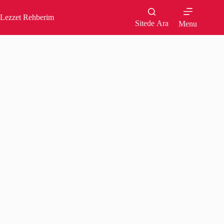
Skip
to
Lezzet Rehberim
content
Sitede Ara
Menu