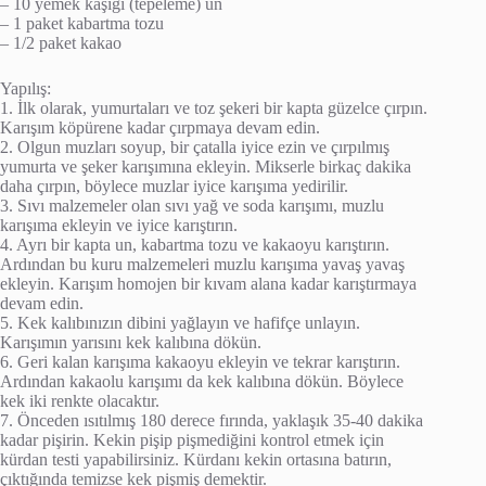
– 10 yemek kaşığı (tepeleme) un
– 1 paket kabartma tozu
– 1/2 paket kakao
Yapılış:
1. İlk olarak, yumurtaları ve toz şekeri bir kapta güzelce çırpın.
Karışım köpürene kadar çırpmaya devam edin.
2. Olgun muzları soyup, bir çatalla iyice ezin ve çırpılmış
yumurta ve şeker karışımına ekleyin. Mikserle birkaç dakika
daha çırpın, böylece muzlar iyice karışıma yedirilir.
3. Sıvı malzemeler olan sıvı yağ ve soda karışımı, muzlu
karışıma ekleyin ve iyice karıştırın.
4. Ayrı bir kapta un, kabartma tozu ve kakaoyu karıştırın.
Ardından bu kuru malzemeleri muzlu karışıma yavaş yavaş
ekleyin. Karışım homojen bir kıvam alana kadar karıştırmaya
devam edin.
5. Kek kalıbınızın dibini yağlayın ve hafifçe unlayın.
Karışımın yarısını kek kalıbına dökün.
6. Geri kalan karışıma kakaoyu ekleyin ve tekrar karıştırın.
Ardından kakaolu karışımı da kek kalıbına dökün. Böylece
kek iki renkte olacaktır.
7. Önceden ısıtılmış 180 derece fırında, yaklaşık 35-40 dakika
kadar pişirin. Kekin pişip pişmediğini kontrol etmek için
kürdan testi yapabilirsiniz. Kürdanı kekin ortasına batırın,
çıktığında temizse kek pişmiş demektir.