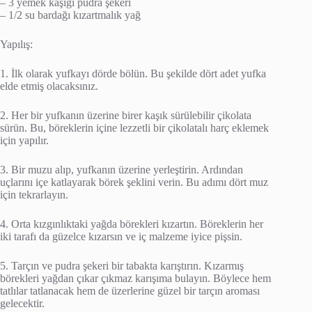
– 3 yemek kaşığı pudra şekeri
– 1/2 su bardağı kızartmalık yağ
Yapılış:
1. İlk olarak yufkayı dörde bölün. Bu şekilde dört adet yufka
elde etmiş olacaksınız.
2. Her bir yufkanın üzerine birer kaşık sürülebilir çikolata
sürün. Bu, böreklerin içine lezzetli bir çikolatalı harç eklemek
için yapılır.
3. Bir muzu alıp, yufkanın üzerine yerleştirin. Ardından
uçlarını içe katlayarak börek şeklini verin. Bu adımı dört muz
için tekrarlayın.
4. Orta kızgınlıktaki yağda börekleri kızartın. Böreklerin her
iki tarafı da güzelce kızarsın ve iç malzeme iyice pişsin.
5. Tarçın ve pudra şekeri bir tabakta karıştırın. Kızarmış
börekleri yağdan çıkar çıkmaz karışıma bulayın. Böylece hem
tatlılar tatlanacak hem de üzerlerine güzel bir tarçın aroması
gelecektir.