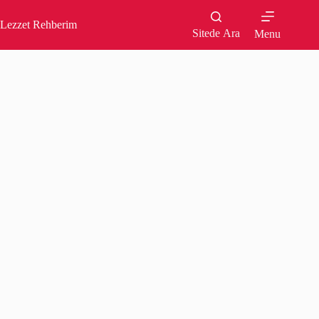
Skip
to
Lezzet Rehberim
content
Sitede Ara
Menu