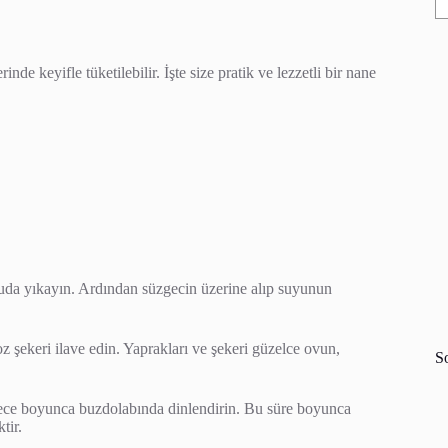
nde keyifle tüketilebilir. İşte size pratik ve lezzetli bir nane
 suda yıkayın. Ardından süzgecin üzerine alıp suyunun
z şekeri ilave edin. Yaprakları ve şekeri güzelce ovun,
S
gece boyunca buzdolabında dinlendirin. Bu süre boyunca
tir.