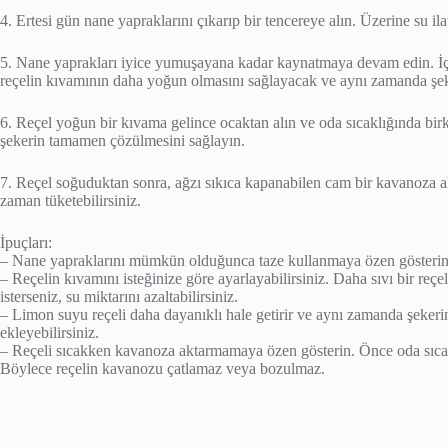
4. Ertesi gün nane yapraklarını çıkarıp bir tencereye alın. Üzerine su i
5. Nane yaprakları iyice yumuşayana kadar kaynatmaya devam edin. İçe
reçelin kıvamının daha yoğun olmasını sağlayacak ve aynı zamanda şeke
6. Reçel yoğun bir kıvama gelince ocaktan alın ve oda sıcaklığında birka
şekerin tamamen çözülmesini sağlayın.
7. Reçel soğuduktan sonra, ağzı sıkıca kapanabilen cam bir kavanoza ak
zaman tüketebilirsiniz.
İpuçları:
– Nane yapraklarını mümkün olduğunca taze kullanmaya özen gösterin. 
– Reçelin kıvamını isteğinize göre ayarlayabilirsiniz. Daha sıvı bir reçel 
isterseniz, su miktarını azaltabilirsiniz.
– Limon suyu reçeli daha dayanıklı hale getirir ve aynı zamanda şeker
ekleyebilirsiniz.
– Reçeli sıcakken kavanoza aktarmamaya özen gösterin. Önce oda sıcakl
Böylece reçelin kavanozu çatlamaz veya bozulmaz.