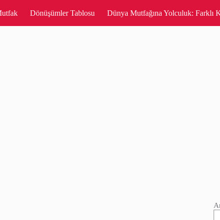
utfak
Dönüşümler Tablosu
Dünya Mutfağına Yolculuk: Farklı K
A