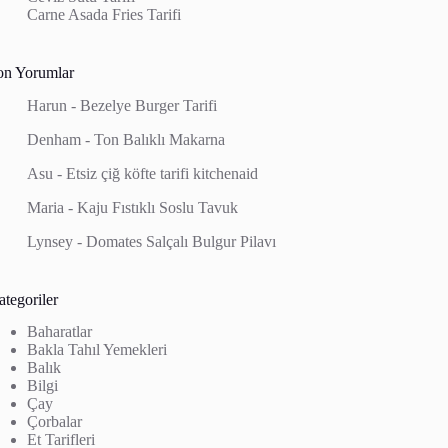
Carne Asada Fries Tarifi
on Yorumlar
Harun
-
Bezelye Burger Tarifi
Denham
-
Ton Balıklı Makarna
Asu
-
Etsiz çiğ köfte tarifi kitchenaid
Maria
-
Kaju Fıstıklı Soslu Tavuk
Lynsey
-
Domates Salçalı Bulgur Pilavı
tegoriler
Baharatlar
Bakla Tahıl Yemekleri
Balık
Bilgi
Çay
Çorbalar
Et Tarifleri