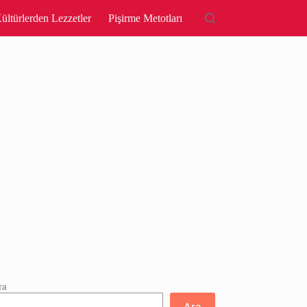
ültürlerden Lezzetler
Pişirme Metotları
ra
Ara