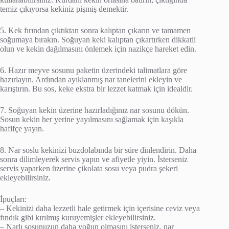
temiz çıkıyorsa kekiniz pişmiş demektir.
5. Kek fırından çıktıktan sonra kalıptan çıkarın ve tamamen
soğumaya bırakın. Soğuyan keki kalıptan çıkartırken dikkatli
olun ve kekin dağılmasını önlemek için nazikçe hareket edin.
6. Hazır meyve sosunu paketin üzerindeki talimatlara göre
hazırlayın. Ardından ayıklanmış nar tanelerini ekleyin ve
karıştırın. Bu sos, keke ekstra bir lezzet katmak için idealdir.
7. Soğuyan kekin üzerine hazırladığınız nar sosunu dökün.
Sosun kekin her yerine yayılmasını sağlamak için kaşıkla
hafifçe yayın.
8. Nar soslu kekinizi buzdolabında bir süre dinlendirin. Daha
sonra dilimleyerek servis yapın ve afiyetle yiyin. İsterseniz
servis yaparken üzerine çikolata sosu veya pudra şekeri
ekleyebilirsiniz.
İpuçları:
– Kekinizi daha lezzetli hale getirmek için içerisine ceviz veya
fındık gibi kırılmış kuruyemişler ekleyebilirsiniz.
– Narlı sosunuzun daha yoğun olmasını isterseniz, nar