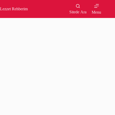
Skip
to
Lezzet Rehberim
content
Sitede Ara
Menu