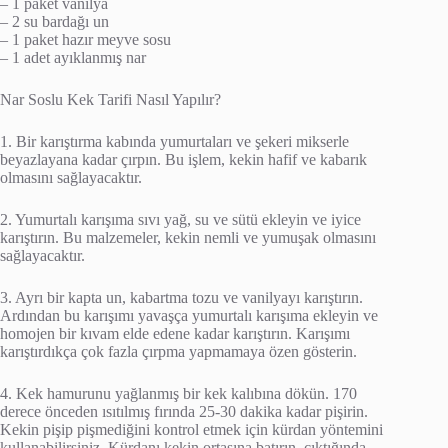
– 1 paket vanilya
– 2 su bardağı un
– 1 paket hazır meyve sosu
– 1 adet ayıklanmış nar
Nar Soslu Kek Tarifi Nasıl Yapılır?
1. Bir karıştırma kabında yumurtaları ve şekeri mikserle
beyazlayana kadar çırpın. Bu işlem, kekin hafif ve kabarık
olmasını sağlayacaktır.
2. Yumurtalı karışıma sıvı yağ, su ve sütü ekleyin ve iyice
karıştırın. Bu malzemeler, kekin nemli ve yumuşak olmasını
sağlayacaktır.
3. Ayrı bir kapta un, kabartma tozu ve vanilyayı karıştırın.
Ardından bu karışımı yavaşça yumurtalı karışıma ekleyin ve
homojen bir kıvam elde edene kadar karıştırın. Karışımı
karıştırdıkça çok fazla çırpma yapmamaya özen gösterin.
4. Kek hamurunu yağlanmış bir kek kalıbına dökün. 170
derece önceden ısıtılmış fırında 25-30 dakika kadar pişirin.
Kekin pişip pişmediğini kontrol etmek için kürdan yöntemini
kullanabilirsiniz. Kürdanı kekin ortasına batırın, çıktığında