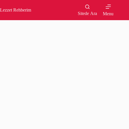
Skip
to
Lezzet Rehberim
content
Sitede Ara
Menu