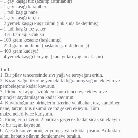
– 1 çay kaşığı tuz (azaltıp arttırılabiir)
– 1 çay kaşığı karabiber
– 1 tatlı kaşığı nane
– 1 çay kaşığı tarçın
– 2 yemek kaşığı kuş üzümü (ılık suda bekletilmiş)
– 1 tatlı kaşığı toz şeker
– 3 su bardağı sıcak su
– 100 gram kestane (haşlanmış)
– 250 gram hindi but (haşlanmış, didiklenmiş)
– 400 gram kadayıf
– 4 yemek kaşığı tereyağı (kadayıfları yağlamak için)
Tarif:
1. Bir pilav tenceresinde sıvı yağı ve tereyağını eritin.
2. Kızan yağın üzerine yemeklik doğranmış soğanı ekleyin ve
pembeleşene kadar kavurun.
3. Pirinci yıkayıp süzdükten sonra tencereye ekleyin ve
pirinçler saydamlaşana kadar kavurun.
4. Kavurduğunuz pirinçlerin üzerine yenibahar, tuz, karabiber,
nane, tarçın, kuş üzümü ve toz şekeri ekleyin. Tüm
malzemeleri iyice karıştırın.
5. Pirinçlerin üzerini 2 parmak geçecek kadar sıcak su ekleyin
ve bir taşım kaynatın.
6. Ateşi kısın ve pirinçler yumuşayana kadar pişirin. Ardından
altını kapatıp pilavın demlenmeye bırakın.