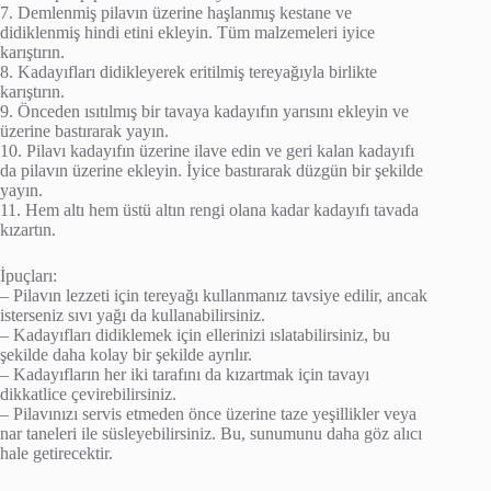
7. Demlenmiş pilavın üzerine haşlanmış kestane ve
didiklenmiş hindi etini ekleyin. Tüm malzemeleri iyice
karıştırın.
8. Kadayıfları didikleyerek eritilmiş tereyağıyla birlikte
karıştırın.
9. Önceden ısıtılmış bir tavaya kadayıfın yarısını ekleyin ve
üzerine bastırarak yayın.
10. Pilavı kadayıfın üzerine ilave edin ve geri kalan kadayıfı
da pilavın üzerine ekleyin. İyice bastırarak düzgün bir şekilde
yayın.
11. Hem altı hem üstü altın rengi olana kadar kadayıfı tavada
kızartın.
İpuçları:
– Pilavın lezzeti için tereyağı kullanmanız tavsiye edilir, ancak
isterseniz sıvı yağı da kullanabilirsiniz.
– Kadayıfları didiklemek için ellerinizi ıslatabilirsiniz, bu
şekilde daha kolay bir şekilde ayrılır.
– Kadayıfların her iki tarafını da kızartmak için tavayı
dikkatlice çevirebilirsiniz.
– Pilavınızı servis etmeden önce üzerine taze yeşillikler veya
nar taneleri ile süsleyebilirsiniz. Bu, sunumunu daha göz alıcı
hale getirecektir.