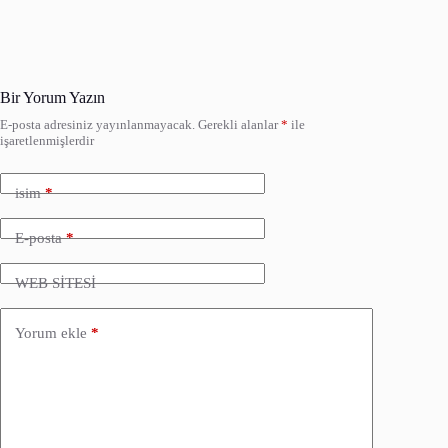
Bir Yorum Yazın
E-posta adresiniz yayınlanmayacak.
Gerekli alanlar
*
ile
işaretlenmişlerdir
isim
*
E-posta
*
WEB SİTESİ
Yorum ekle
*