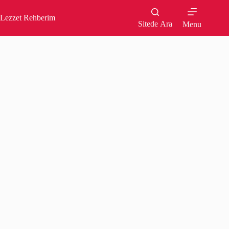
Skip
to
Lezzet Rehberim
content
Sitede Ara
Menu