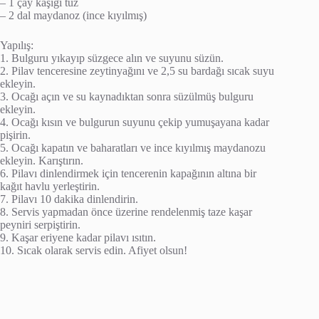
– 1 çay kaşığı tuz
– 2 dal maydanoz (ince kıyılmış)
Yapılış:
1. Bulguru yıkayıp süzgece alın ve suyunu süzün.
2. Pilav tenceresine zeytinyağını ve 2,5 su bardağı sıcak suyu
ekleyin.
3. Ocağı açın ve su kaynadıktan sonra süzülmüş bulguru
ekleyin.
4. Ocağı kısın ve bulgurun suyunu çekip yumuşayana kadar
pişirin.
5. Ocağı kapatın ve baharatları ve ince kıyılmış maydanozu
ekleyin. Karıştırın.
6. Pilavı dinlendirmek için tencerenin kapağının altına bir
kağıt havlu yerleştirin.
7. Pilavı 10 dakika dinlendirin.
8. Servis yapmadan önce üzerine rendelenmiş taze kaşar
peyniri serpiştirin.
9. Kaşar eriyene kadar pilavı ısıtın.
10. Sıcak olarak servis edin. Afiyet olsun!