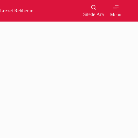
Skip
to
Lezzet Rehberim
content
Sitede Ara
Menu