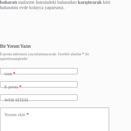
baharatı
malzeme listesindeki baharatları
karıştırarak
köri
baharatını evde kolayca yaparsınız.
Bir Yorum Yazın
E-posta adresiniz yayınlanmayacak.
Gerekli alanlar
*
ile
işaretlenmişlerdir
isim
*
E-posta
*
WEB SİTESİ
Yorum ekle
*