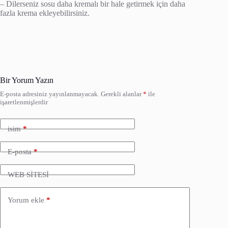
– Dilerseniz sosu daha kremalı bir hale getirmek için daha
fazla krema ekleyebilirsiniz.
Bir Yorum Yazın
E-posta adresiniz yayınlanmayacak.
Gerekli alanlar
*
ile
işaretlenmişlerdir
isim
*
E-posta
*
WEB SİTESİ
Yorum ekle
*