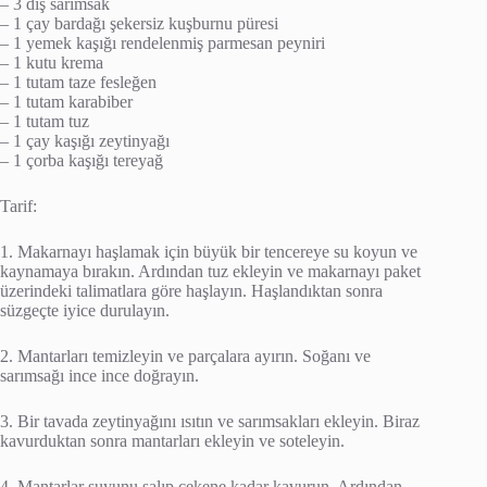
– 3 diş sarımsak
– 1 çay bardağı şekersiz kuşburnu püresi
– 1 yemek kaşığı rendelenmiş parmesan peyniri
– 1 kutu krema
– 1 tutam taze fesleğen
– 1 tutam karabiber
– 1 tutam tuz
– 1 çay kaşığı zeytinyağı
– 1 çorba kaşığı tereyağ
Tarif:
1. Makarnayı haşlamak için büyük bir tencereye su koyun ve
kaynamaya bırakın. Ardından tuz ekleyin ve makarnayı paket
üzerindeki talimatlara göre haşlayın. Haşlandıktan sonra
süzgeçte iyice durulayın.
2. Mantarları temizleyin ve parçalara ayırın. Soğanı ve
sarımsağı ince ince doğrayın.
3. Bir tavada zeytinyağını ısıtın ve sarımsakları ekleyin. Biraz
kavurduktan sonra mantarları ekleyin ve soteleyin.
4. Mantarlar suyunu salıp çekene kadar kavurun. Ardından