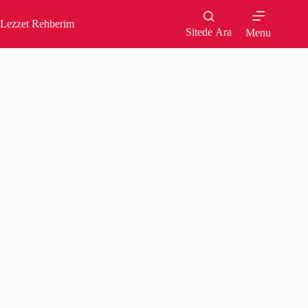
Skip
to
Lezzet Rehberim
content
Sitede Ara
Menu