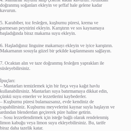
doğranmış soğanları ekleyin ve şeffaf hale gelene kadar
kavurun.
5. Karabiber, toz fesleğen, kuşburnu püresi, krema ve
parmesan peynirini ekleyin. Karıştırın ve sos kaynamaya
başladığında biraz makarna suyu ekleyin.
6. Haşladığınız linguine makarnayı ekleyin ve iyice karıştırın.
Makarnanın sosuyla güzel bir şekilde kaplanmasını sağlayın.
7. Ocaktan alın ve taze doğranmış fesleğen yaprakları ile
süsleyebilirsiniz.
İpuçları:
– Mantarları temizlemek için bir fırça veya kağıt havlu
kullanabilirsiniz. Mantarları suya batırmamaya dikkat edin,
çünkü suyu emerler ve lezzetlerini kaybederler.
– Kuşburnu püresi bulamazsanız, evde kendiniz de
yapabilirsiniz. Kuşburnu meyvelerini kaynar suyla haşlayın ve
ardından blenderdan geçirerek püre haline getirin.
– Sosu lezzetlendirmek için isteğe bağlı olarak rendelenmiş
limon kabuğu veya limon suyu ekleyebilirsiniz. Bu, tarife
biraz daha tazelik katar.