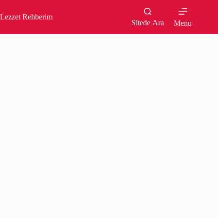
Skip
to
Lezzet Rehberim
content
Sitede Ara
Menu