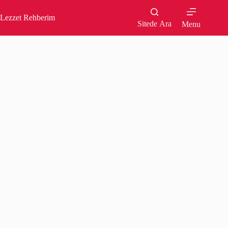
Skip
to
Lezzet Rehberim
content
Sitede Ara
Menu