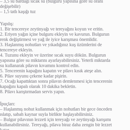
– 3,5 su bardağı sıcak su (bulguru yapısına göre su oranı
değişebilir)
– 1,5 tatlı kaşığı tuz
Yapılış:
1. Bir tencereye zeytinyağı ve tereyağını koyun ve eritin.
2. Eriyen yağın içine bulguru ekleyin ve kavurun. Bulgurun
renk değiştirmesi ve yağ ile iyice karışması önemlidir.
3. Haşlanmış nohutları ve yıkadığınız kuş üzümlerini de
tencereye ekleyin.
4. Tuzunu ekleyin ve üzerine sıcak suyu dökün. Bulgurun
yapısına göre su miktarını ayarlayabilirsiniz. Yeterli miktarda
su kullanarak pilavın kıvamını kontrol edin.
5. Tencerenin kapağını kapatın ve pilavı kısık ateşe alın.
6. Pilav suyunu çekene kadar pişirin.
7. Ocağı kapattıktan sonra pilavın demlenmesi için tencerenin
kapağını kapalı olarak 10 dakika bekletin.
8. Pilavı karıştırmadan servis yapın.
İpuçları:
– Haşlanmış nohut kullanmak için nohutları bir gece önceden
ıslatıp, sabah kaynar suyla birlikte haşlayabilirsiniz.
– Bulgur pilavının lezzeti için tereyağı ve zeytinyağı karışımı
kullanabilirsiniz. Tereyağı, pilava biraz daha zengin bir lezzet
katar.