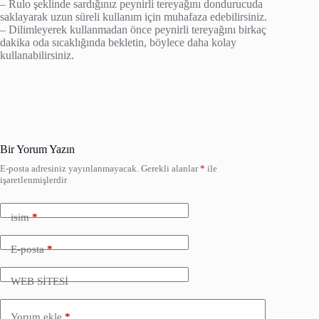
– Rulo şeklinde sardığınız peynirli tereyağını dondurucuda
saklayarak uzun süreli kullanım için muhafaza edebilirsiniz.
– Dilimleyerek kullanmadan önce peynirli tereyağını birkaç
dakika oda sıcaklığında bekletin, böylece daha kolay
kullanabilirsiniz.
Bir Yorum Yazın
E-posta adresiniz yayınlanmayacak.
Gerekli alanlar
*
ile
işaretlenmişlerdir
isim
*
E-posta
*
WEB SİTESİ
Yorum ekle
*