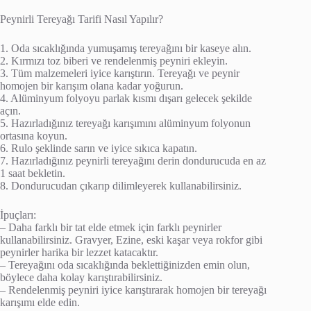
Peynirli Tereyağı Tarifi Nasıl Yapılır?
1. Oda sıcaklığında yumuşamış tereyağını bir kaseye alın.
2. Kırmızı toz biberi ve rendelenmiş peyniri ekleyin.
3. Tüm malzemeleri iyice karıştırın. Tereyağı ve peynir
homojen bir karışım olana kadar yoğurun.
4. Alüminyum folyoyu parlak kısmı dışarı gelecek şekilde
açın.
5. Hazırladığınız tereyağı karışımını alüminyum folyonun
ortasına koyun.
6. Rulo şeklinde sarın ve iyice sıkıca kapatın.
7. Hazırladığınız peynirli tereyağını derin dondurucuda en az
1 saat bekletin.
8. Dondurucudan çıkarıp dilimleyerek kullanabilirsiniz.
İpuçları:
– Daha farklı bir tat elde etmek için farklı peynirler
kullanabilirsiniz. Gravyer, Ezine, eski kaşar veya rokfor gibi
peynirler harika bir lezzet katacaktır.
– Tereyağını oda sıcaklığında beklettiğinizden emin olun,
böylece daha kolay karıştırabilirsiniz.
– Rendelenmiş peyniri iyice karıştırarak homojen bir tereyağı
karışımı elde edin.