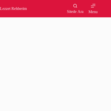
Skip
to
Lezzet Rehberim
content
Sitede Ara
Menu