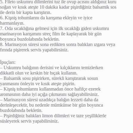
5. Fileto uskumru dilimlerini tuz ile ovup acısını aldığınız kuru
soğan ve kısık ateşte 10 dakika kadar pişirdiğiniz balsamik sos
ile derin bir kapta karıştırın.
6. Kişniş tohumlarını da karışıma ekleyin ve iyice
harmanlayın.
7. Oda sıcaklığına gelmesi için ilk sıcaklığı giden uskumru
marinasyon karışımını streç film ile kaplayarak bir gün
boyunca buzdolabında bekletin.
8. Marinasyon süresi sona erdikten sonra balıkları ızgara veya
fırında pişirerek servis yapabilirsiniz.
İpuçları:
– Uskumru balığının derisini ve kılçıklarını temizlerken
dikkatli olun ve keskin bir bıçak kullanın.
– Balsamik sosu pişirirken, sürekli karıştırarak sosun
yanmasını önleyin ve kısık ateşte pişirin.
– Kişniş tohumlarını kullanmadan önce hafifçe ezerek
aromasının daha iyi açığa çıkmasını sağlayabilirsiniz.
– Marinasyon süresi uzadıkça balığın lezzeti daha da
derinleşecektir, bu nedenle mümkünse bir gün boyunca
buzdolabında bekletin.
– Pişirdiğiniz balıkları limon dilimleri ve taze yeşilliklerle
süsleyerek servis yapabilirsiniz.