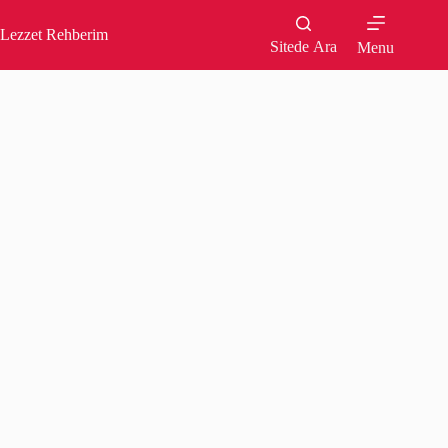
Skip
to
Lezzet Rehberim
content
Sitede Ara
Menu