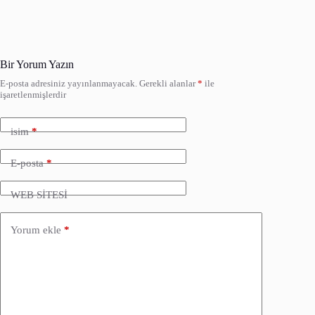
Bir Yorum Yazın
E-posta adresiniz yayınlanmayacak.
Gerekli alanlar
*
ile
işaretlenmişlerdir
isim
*
E-posta
*
WEB SİTESİ
Yorum ekle
*