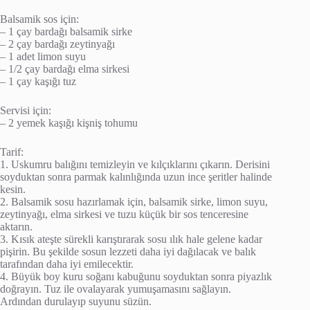
Balsamik sos için:
– 1 çay bardağı balsamik sirke
– 2 çay bardağı zeytinyağı
– 1 adet limon suyu
– 1/2 çay bardağı elma sirkesi
– 1 çay kaşığı tuz
Servisi için:
– 2 yemek kaşığı kişniş tohumu
Tarif:
1. Uskumru balığını temizleyin ve kılçıklarını çıkarın. Derisini
soyduktan sonra parmak kalınlığında uzun ince şeritler halinde
kesin.
2. Balsamik sosu hazırlamak için, balsamik sirke, limon suyu,
zeytinyağı, elma sirkesi ve tuzu küçük bir sos tenceresine
aktarın.
3. Kısık ateşte sürekli karıştırarak sosu ılık hale gelene kadar
pişirin. Bu şekilde sosun lezzeti daha iyi dağılacak ve balık
tarafından daha iyi emilecektir.
4. Büyük boy kuru soğanı kabuğunu soyduktan sonra piyazlık
doğrayın. Tuz ile ovalayarak yumuşamasını sağlayın.
Ardından durulayıp suyunu süzün.