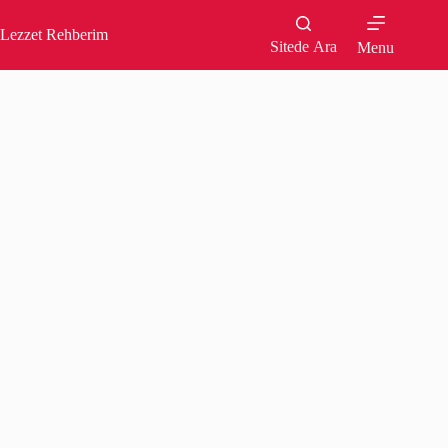
Skip
to
Lezzet Rehberim
content
Sitede Ara
Menu