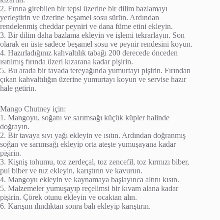
2. Fırına girebilen bir tepsi üzerine bir dilim bazlamayı
yerleştirin ve üzerine beşamel sosu sürün. Ardından
rendelenmiş cheddar peyniri ve dana füme etini ekleyin.
3. Bir dilim daha bazlama ekleyin ve işlemi tekrarlayın. Son
olarak en üste sadece beşamel sosu ve peynir rendesini koyun.
4. Hazırladığınız kahvaltılık tabağı 200 derecede önceden
ısıtılmış fırında üzeri kızarana kadar pişirin.
5. Bu arada bir tavada tereyağında yumurtayı pişirin. Fırından
çıkan kahvaltılığın üzerine yumurtayı koyun ve servise hazır
hale getirin.
Mango Chutney için:
1. Mangoyu, soğanı ve sarımsağı küçük küpler halinde
doğrayın.
2. Bir tavaya sıvı yağı ekleyin ve ısıtın. Ardından doğranmış
soğan ve sarımsağı ekleyip orta ateşte yumuşayana kadar
pişirin.
3. Kişniş tohumu, toz zerdeçal, toz zencefil, toz kırmızı biber,
pul biber ve tuz ekleyin, karıştırın ve kavurun.
4. Mangoyu ekleyin ve kaynamaya başlayınca altını kısın.
5. Malzemeler yumuşayıp reçelimsi bir kıvam alana kadar
pişirin. Çörek otunu ekleyin ve ocaktan alın.
6. Karışım ılındıktan sonra balı ekleyip karıştırın.