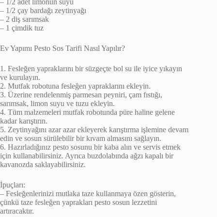
– 1/2 adet limonun suyu
– 1/2 çay bardağı zeytinyağı
– 2 diş sarımsak
– 1 çimdik tuz
Ev Yapımı Pesto Sos Tarifi Nasıl Yapılır?
1. Fesleğen yapraklarını bir süzgeçte bol su ile iyice yıkayın
ve kurulayın.
2. Mutfak robotuna fesleğen yapraklarını ekleyin.
3. Üzerine rendelenmiş parmesan peyniri, çam fıstığı,
sarımsak, limon suyu ve tuzu ekleyin.
4. Tüm malzemeleri mutfak robotunda püre haline gelene
kadar karıştırın.
5. Zeytinyağını azar azar ekleyerek karıştırma işlemine devam
edin ve sosun sürülebilir bir kıvam almasını sağlayın.
6. Hazırladığınız pesto sosunu bir kaba alın ve servis etmek
için kullanabilirsiniz. Ayrıca buzdolabında ağzı kapalı bir
kavanozda saklayabilirsiniz.
İpuçları:
– Fesleğenlerinizi mutlaka taze kullanmaya özen gösterin,
çünkü taze fesleğen yaprakları pesto sosun lezzetini
artıracaktır.