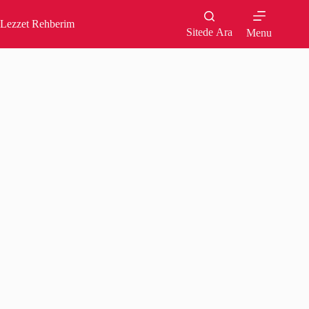
Skip
to
Lezzet Rehberim
content
Sitede Ara
Menu