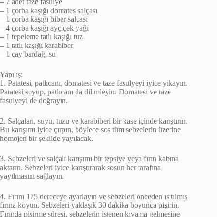
– 7 adet taze fasulye
– 1 çorba kaşığı domates salçası
– 1 çorba kaşığı biber salçası
– 4 çorba kaşığı ayçiçek yağı
– 1 tepeleme tatlı kaşığı tuz
– 1 tatlı kaşığı karabiber
– 1 çay bardağı su
Yapılış:
1. Patatesi, patlıcanı, domatesi ve taze fasulyeyi iyice yıkayın.
Patatesi soyup, patlıcanı da dilimleyin. Domatesi ve taze
fasulyeyi de doğrayın.
2. Salçaları, suyu, tuzu ve karabiberi bir kase içinde karıştırın.
Bu karışımı iyice çırpın, böylece sos tüm sebzelerin üzerine
homojen bir şekilde yayılacak.
3. Sebzeleri ve salçalı karışımı bir tepsiye veya fırın kabına
aktarın. Sebzeleri iyice karıştırarak sosun her tarafına
yayılmasını sağlayın.
4. Fırını 175 dereceye ayarlayın ve sebzeleri önceden ısıtılmış
fırına koyun. Sebzeleri yaklaşık 30 dakika boyunca pişirin.
Fırında pişirme süresi, sebzelerin istenen kıvama gelmesine