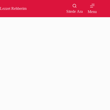
Skip
to
Lezzet Rehberim
content
Sitede Ara
Menu