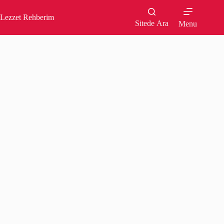
Skip
to
Lezzet Rehberim
content
Sitede Ara
Menu