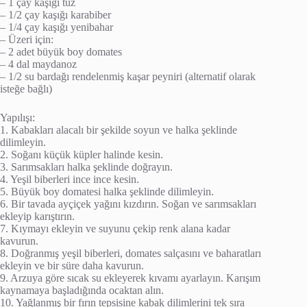
– 1 çay kaşığı tuz
– 1/2 çay kaşığı karabiber
– 1/4 çay kaşığı yenibahar
– Üzeri için:
– 2 adet büyük boy domates
– 4 dal maydanoz
– 1/2 su bardağı rendelenmiş kaşar peyniri (alternatif olarak
isteğe bağlı)
Yapılışı:
1. Kabakları alacalı bir şekilde soyun ve halka şeklinde
dilimleyin.
2. Soğanı küçük küpler halinde kesin.
3. Sarımsakları halka şeklinde doğrayın.
4. Yeşil biberleri ince ince kesin.
5. Büyük boy domatesi halka şeklinde dilimleyin.
6. Bir tavada ayçiçek yağını kızdırın. Soğan ve sarımsakları
ekleyip karıştırın.
7. Kıymayı ekleyin ve suyunu çekip renk alana kadar
kavurun.
8. Doğranmış yeşil biberleri, domates salçasını ve baharatları
ekleyin ve bir süre daha kavurun.
9. Arzuya göre sıcak su ekleyerek kıvamı ayarlayın. Karışım
kaynamaya başladığında ocaktan alın.
10. Yağlanmış bir fırın tepsisine kabak dilimlerini tek sıra