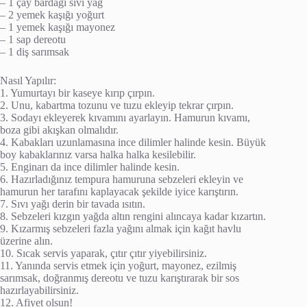
– 1 çay bardağı sıvı yağ
– 2 yemek kaşığı yoğurt
– 1 yemek kaşığı mayonez
– 1 sap dereotu
– 1 diş sarımsak
Nasıl Yapılır:
1. Yumurtayı bir kaseye kırıp çırpın.
2. Unu, kabartma tozunu ve tuzu ekleyip tekrar çırpın.
3. Sodayı ekleyerek kıvamını ayarlayın. Hamurun kıvamı,
boza gibi akışkan olmalıdır.
4. Kabakları uzunlamasına ince dilimler halinde kesin. Büyük
boy kabaklarınız varsa halka halka kesilebilir.
5. Enginarı da ince dilimler halinde kesin.
6. Hazırladığınız tempura hamuruna sebzeleri ekleyin ve
hamurun her tarafını kaplayacak şekilde iyice karıştırın.
7. Sıvı yağı derin bir tavada ısıtın.
8. Sebzeleri kızgın yağda altın rengini alıncaya kadar kızartın.
9. Kızarmış sebzeleri fazla yağını almak için kağıt havlu
üzerine alın.
10. Sıcak servis yaparak, çıtır çıtır yiyebilirsiniz.
11. Yanında servis etmek için yoğurt, mayonez, ezilmiş
sarımsak, doğranmış dereotu ve tuzu karıştırarak bir sos
hazırlayabilirsiniz.
12. Afiyet olsun!