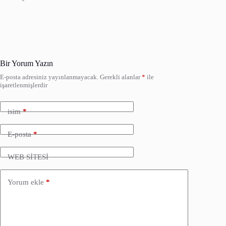
Bir Yorum Yazın
E-posta adresiniz yayınlanmayacak.
Gerekli alanlar
*
ile
işaretlenmişlerdir
isim
*
E-posta
*
WEB SİTESİ
Yorum ekle
*