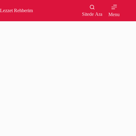
Skip
to
Lezzet Rehberim
content
Sitede Ara
Menu