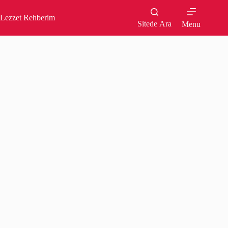
Skip
to
Lezzet Rehberim
content
Sitede Ara
Menu