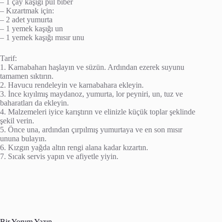
– 1 çay kaşığı pul biber
– Kızartmak için:
– 2 adet yumurta
– 1 yemek kaşığı un
– 1 yemek kaşığı mısır unu
Tarif:
1. Karnabaharı haşlayın ve süzün. Ardından ezerek suyunu
tamamen sıktırın.
2. Havucu rendeleyin ve karnabahara ekleyin.
3. İnce kıyılmış maydanoz, yumurta, lor peyniri, un, tuz ve
baharatları da ekleyin.
4. Malzemeleri iyice karıştırın ve elinizle küçük toplar şeklinde
şekil verin.
5. Önce una, ardından çırpılmış yumurtaya ve en son mısır
ununa bulayın.
6. Kızgın yağda altın rengi alana kadar kızartın.
7. Sıcak servis yapın ve afiyetle yiyin.
Bir Yorum Yazın