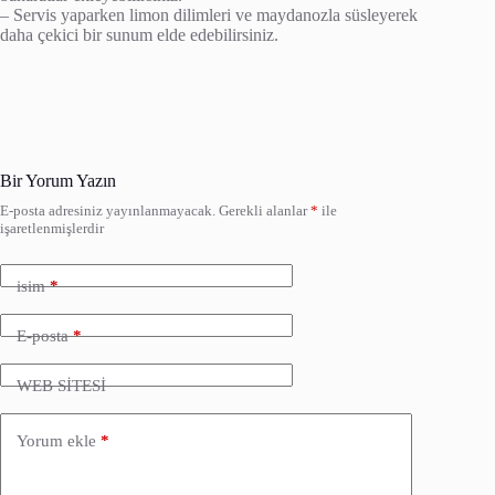
– Servis yaparken limon dilimleri ve maydanozla süsleyerek
daha çekici bir sunum elde edebilirsiniz.
Bir Yorum Yazın
E-posta adresiniz yayınlanmayacak.
Gerekli alanlar
*
ile
işaretlenmişlerdir
isim
*
E-posta
*
WEB SİTESİ
Yorum ekle
*