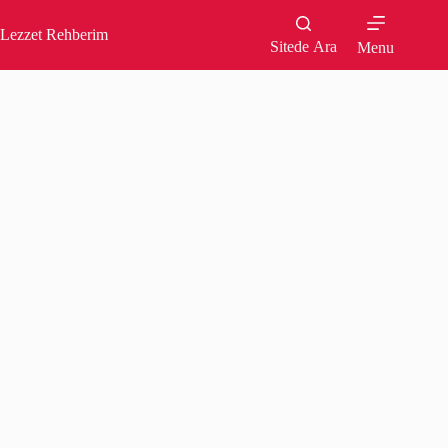
Skip
to
Lezzet Rehberim
content
Sitede Ara
Menu