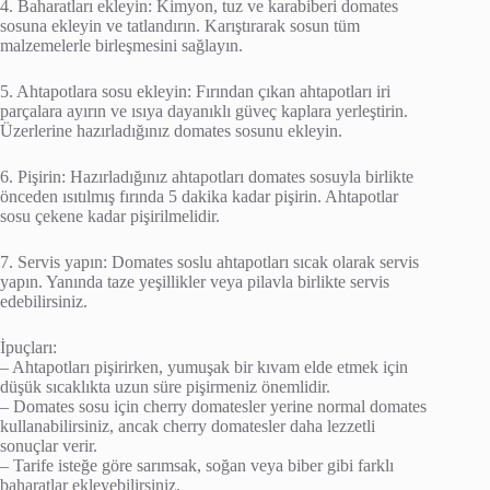
4. Baharatları ekleyin: Kimyon, tuz ve karabiberi domates
sosuna ekleyin ve tatlandırın. Karıştırarak sosun tüm
malzemelerle birleşmesini sağlayın.
5. Ahtapotlara sosu ekleyin: Fırından çıkan ahtapotları iri
parçalara ayırın ve ısıya dayanıklı güveç kaplara yerleştirin.
Üzerlerine hazırladığınız domates sosunu ekleyin.
6. Pişirin: Hazırladığınız ahtapotları domates sosuyla birlikte
önceden ısıtılmış fırında 5 dakika kadar pişirin. Ahtapotlar
sosu çekene kadar pişirilmelidir.
7. Servis yapın: Domates soslu ahtapotları sıcak olarak servis
yapın. Yanında taze yeşillikler veya pilavla birlikte servis
edebilirsiniz.
İpuçları:
– Ahtapotları pişirirken, yumuşak bir kıvam elde etmek için
düşük sıcaklıkta uzun süre pişirmeniz önemlidir.
– Domates sosu için cherry domatesler yerine normal domates
kullanabilirsiniz, ancak cherry domatesler daha lezzetli
sonuçlar verir.
– Tarife isteğe göre sarımsak, soğan veya biber gibi farklı
baharatlar ekleyebilirsiniz.