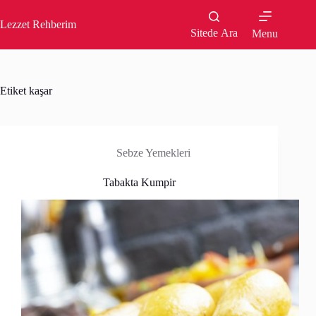
Skip
to
Lezzet Rehberim
content
Sitede Ara
Menu
Etiket
kaşar
Sebze Yemekleri
Tabakta Kumpir