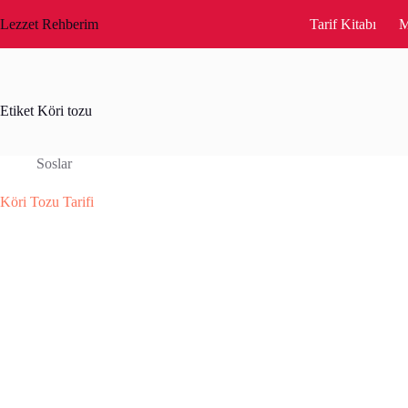
Skip
to
Lezzet Rehberim
Tarif Kitabı
M
content
Etiket
Köri tozu
Soslar
Köri Tozu Tarifi