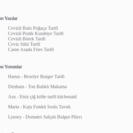
on Yazılar
Cevizli Rulo Poğaça Tarifi
Cevizli Pratik Kurabiye Tarifi
Cevizli Börek Tarifi
Ceviz Sütü Tarifi
Carne Asada Fries Tarifi
on Yorumlar
Harun
-
Bezelye Burger Tarifi
Denham
-
Ton Balıklı Makarna
Asu
-
Etsiz çiğ köfte tarifi kitchenaid
Maria
-
Kaju Fıstıklı Soslu Tavuk
Lynsey
-
Domates Salçalı Bulgur Pilavı