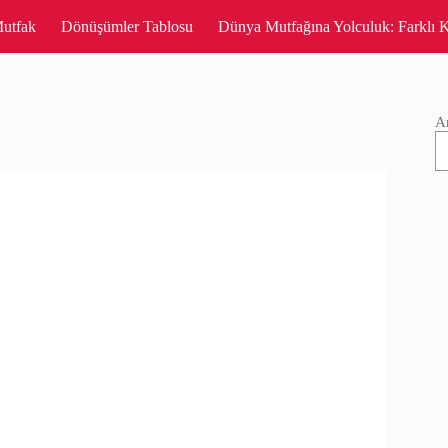
utfak
Dönüşümler Tablosu
Dünya Mutfağına Yolculuk: Farklı K
A