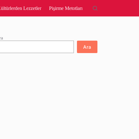
ültürlerden Lezzetler
Pişirme Metotları
ra
Ara